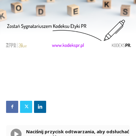
Naciśnij przycisk odtwarzania, aby odsłuchać