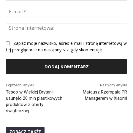
E-
mai
St
Int
Zapisz moje nazwisko, adres e-mail i stronę internetową w
tej przeglądarce na następny raz, gdy skomentuję.
Alternative:
Poprzedni artykuł
Następny artykuł
Tesco w Wielkiej Brytanii
Mateusz Rzempała PR
usunęło 20 mln plastikowych
Managerem w Xiaomi
produktów z oferty
świątecznej
ZOBACZ TAKŻE