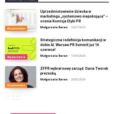
Uprzedmiotowienie dziecka w
marketingu „systemowo niepokojące” –
ocenia Komisja Etyki PR
Małgorzata Baran
-
06/07/2026
Wiadomości
Strategiczna redefinicja komunikacji w
dobie AI. Warsaw PR Summit już 16
czerwca!
Małgorzata Baran
-
15/05/2026
Wydarzenia
ZFPR wybrał nowy zarząd. Daria Tworek
prezeską
Małgorzata Baran
-
20/02/2026
Wiadomości