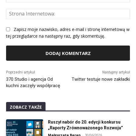
mai
St
Int
Zapisz moje nazwisko, adres e-mail i stronę internetową w
tej przeglądarce na następny raz, gdy skomentuję.
Alternative:
Poprzedni artykuł
Następny artykuł
370 Studio i agencja Od
Twitter testuje nowe zakładki
kuchni zaczęły współpracę
ZOBACZ TAKŻE
Ruszył nabór do 20. edycji konkursu
„Raporty Zrównoważonego Rozwoju”
Małgorzata Baran
-
30/06/2026