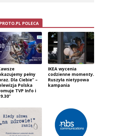
PROTO.PL POLECA
Zawsze
IKEA wycenia
okazujemy pełny
codzienne momenty.
raz. Dla Ciebie” –
Ruszyła nietypowa
elewizja Polska
kampania
romuje TVP Info i
9.30”