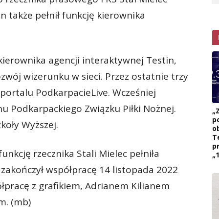
n także pełnił funkcję kierownika
kierownika agencji interaktywnej Testin,
zwój wizerunku w sieci. Przez ostatnie trzy
 portalu PodkarpacieLive. Wcześniej
nu Podkarpackiego Związku Piłki Nożnej.
„
p
koły Wyższej.
ob
T
p
unkcję rzecznika Stali Mielec pełniła
„1
u zakończył współpracę 14 listopada 2022
łpracę z grafikiem, Adrianem Kilianem
m. (mb)