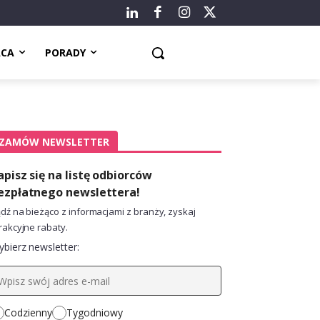
ACA
PORADY
ZAMÓW NEWSLETTER
apisz się na listę odbiorców
ezpłatnego newslettera!
dź na bieżąco z informacjami z branży, zyskaj
rakcyjne rabaty.
bierz newsletter:
Codzienny
Tygodniowy