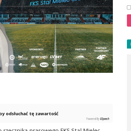
 aby odsłuchać tę zawartość
Powered By
GSpeech
o rzecznika prasowego FKS Stal Mielec