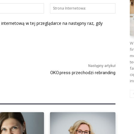
E-
Strona
mail:*
Interneto
 internetową w tej przeglądarce na następny raz, gdy
W 
fi
mo
te
Następny artykuł
fa
OKO.press przechodzi rebranding
ci
in