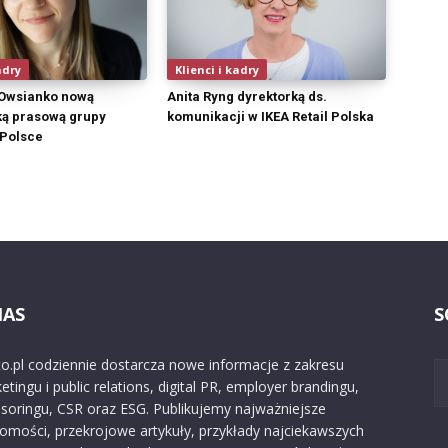
adry
Klienci i kadry
 Owsianko nową
Anita Ryng dyrektorką ds.
ą prasową grupy
komunikacji w IKEA Retail Polska
Polsce
NAS
S
o.pl codziennie dostarcza nowe informacje z zakresu
etingu i public relations, digital PR, employer brandingu,
soringu, CSR oraz ESG. Publikujemy najważniejsze
omości, przekrojowe artykuły, przykłady najciekawszych