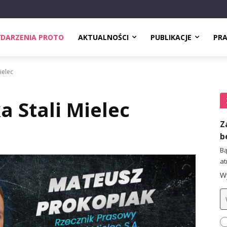
DARZENIA PROTO
AKTUALNOŚCI
PUBLIKACJE
PR
ielec
a Stali Mielec
Z
b
Bą
at
Wy