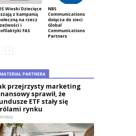
OS Wioski Dziecięce
NBS
uszają z kampanią
Communications
połeczną na rzecz
dołącza do sieci
rzeźwości i
Global
rofilaktyki FAS
Communications
Partners
MATERIAŁ PARTNERA
ak przejrzysty marketing
inansowy sprawił, że
undusze ETF stały się
rólami rynku
/07/2026