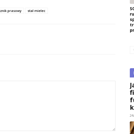
S
znik prasowy
stal mielec
r
s
t
p
J
f
f
k
24