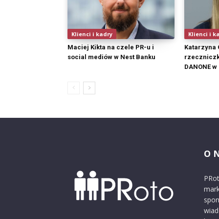
Klienci i kadry
Klienci i k
Maciej Kikta na czele PR-u i
Katarzyna
social mediów w Nest Banku
rzeczniczk
DANONE w 
O 
PRot
mark
spon
wiad