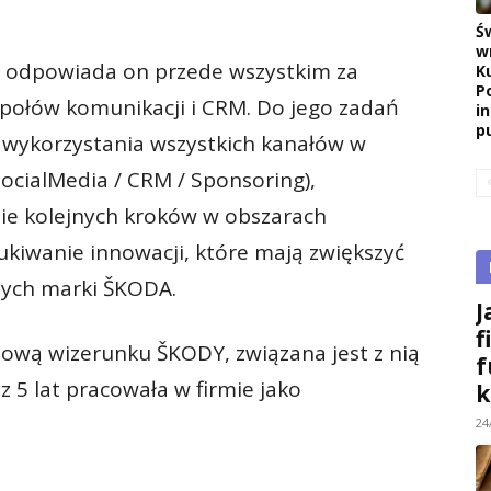
Ś
w
odpowiada on przede wszystkim za
K
P
połów komunikacji i CRM. Do jego zadań
i
pu
 wykorzystania wszystkich kanałów w
SocialMedia / CRM / Sponsoring),
ie kolejnych kroków w obszarach
kiwanie innowacji, które mają zwiększyć
nych marki ŠKODA.
J
f
dową wizerunku ŠKODY, związana jest z nią
f
z 5 lat pracowała w firmie jako
k
24