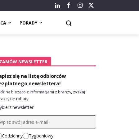
ACA
PORADY
ZAMÓW NEWSLETTER
apisz się na listę odbiorców
ezpłatnego newslettera!
dź na bieżąco z informacjami z branży, zyskaj
rakcyjne rabaty.
bierz newsletter:
Codzienny
Tygodniowy