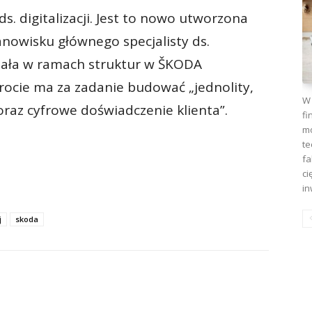
ds. digitalizacji. Jest to nowo utworzona
anowisku głównego specjalisty ds.
ziała w ramach struktur w ŠKODA
rocie ma za zadanie budować „jednolity,
W 
az cyfrowe doświadczenie klienta”.
fi
mo
te
fa
ci
in
j
skoda