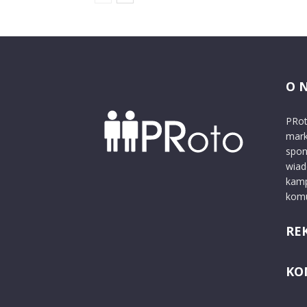
O 
PRot
mark
spon
wiad
kamp
komu
RE
KO