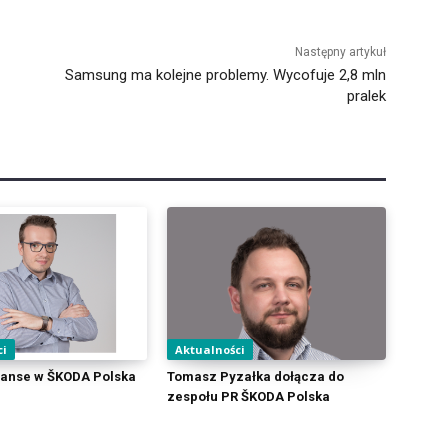
Następny artykuł
Samsung ma kolejne problemy. Wycofuje 2,8 mln
pralek
ci
Aktualności
anse w ŠKODA Polska
Tomasz Pyzałka dołącza do
zespołu PR ŠKODA Polska