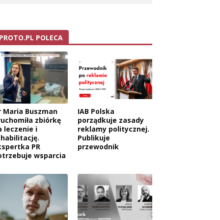
PROTO.PL POLECA
r Maria Buszman
IAB Polska
ruchomiła zbiórkę
porządkuje zasady
 leczenie i
reklamy politycznej.
habilitację.
Publikuje
kspertka PR
przewodnik
otrzebuje wsparcia