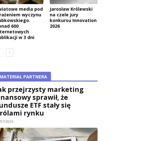
wiatowe media pod
Jarosław Królewski
rażeniem wyczynu
na czele jury
ubkowskiego.
konkursu Innovation
onad 600
2026
nternetowych
blikacji w 3 dni
MATERIAŁ PARTNERA
ak przejrzysty marketing
inansowy sprawił, że
undusze ETF stały się
rólami rynku
/07/2026