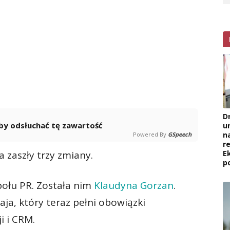
D
 aby odsłuchać tę zawartość
u
na
Powered By
GSpeech
re
 zaszły trzy zmiany.
E
p
ołu PR. Została nim
Klaudyna Gorzan
.
ja, który teraz pełni obowiązki
i i CRM.