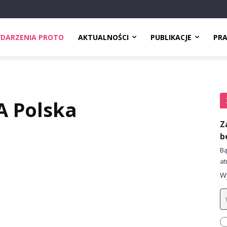
DARZENIA PROTO
AKTUALNOŚCI
PUBLIKACJE
PR
 Polska
Z
b
Bą
at
Wy