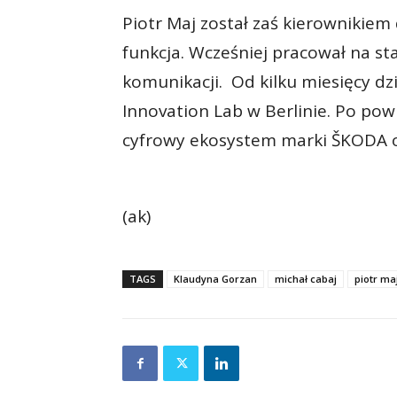
Piotr Maj został zaś kierownikiem 
funkcja. Wcześniej pracował na st
komunikacji. Od kilku miesięcy d
Innovation Lab w Berlinie. Po pow
cyfrowy ekosystem marki ŠKODA or
(ak)
TAGS
Klaudyna Gorzan
michał cabaj
piotr ma