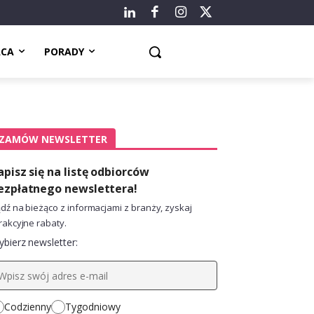
ACA
PORADY
ZAMÓW NEWSLETTER
apisz się na listę odbiorców
ezpłatnego newslettera!
dź na bieżąco z informacjami z branży, zyskaj
rakcyjne rabaty.
bierz newsletter:
Codzienny
Tygodniowy