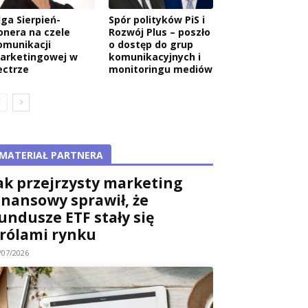
lga Sierpień-
Spór polityków PiS i
onera na czele
Rozwój Plus – poszło
omunikacji
o dostęp do grup
arketingowej w
komunikacyjnych i
ectrze
monitoringu mediów
MATERIAŁ PARTNERA
ak przejrzysty marketing
inansowy sprawił, że
undusze ETF stały się
rólami rynku
/07/2026