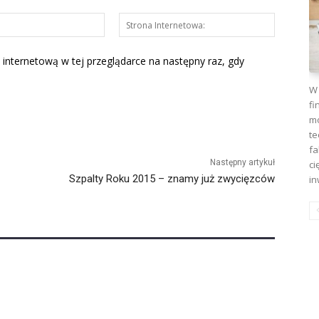
E-
Strona
mail:*
Interneto
 internetową w tej przeglądarce na następny raz, gdy
W 
fi
mo
te
fa
Następny artykuł
ci
Szpalty Roku 2015 – znamy już zwycięzców
in