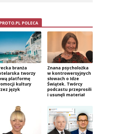
PROTO.PL POLECA
recka branża
Znana psycholożka
otelarska tworzy
w kontrowersyjnych
ową platformę
słowach o Idze
romocji kultury
Świątek. Twórcy
rzez język
podcastu przeprosili
i usunęli materiał