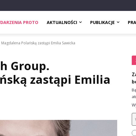
DARZENIA PROTO
AKTUALNOŚCI
PUBLIKACJE
PR
 Magdalena Polańską zastąpi Emilia Sawicka
h Group.
Z
ską zastąpi Emilia
b
Bą
at
Wy