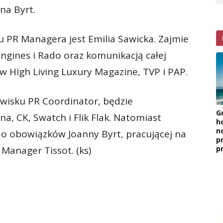
nna Byrt.
u PR Managera jest Emilia Sawicka. Zajmie
gines i Rado oraz komunikacją całej
w High Living Luxury Magazine, TVP i PAP.
owisku PR Coordinator, będzie
G
a, CK, Swatch i Flik Flak. Natomiast
h
n
do obowiązków Joanny Byrt, pracującej na
p
p
Manager Tissot. (ks)