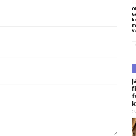
O
G
k
m
V
J
f
f
k
24