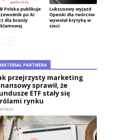
AB Polska publikuje
Luksusowy wyjazd
rzewodnik po AI
OpenAI dla twórców
ct dla branży
wywołał krytykę w
eklamowej
sieci
MATERIAŁ PARTNERA
ak przejrzysty marketing
inansowy sprawił, że
undusze ETF stały się
rólami rynku
/07/2026
wa: