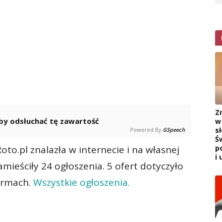
Z
 aby odsłuchać tę zawartość
w
s
Powered By
GSpeech
Ś
to.pl znalazła w internecie i na własnej
p
i 
amieściły 24 ogłoszenia. 5 ofert dotyczyło
firmach.
Wszystkie ogłoszenia.