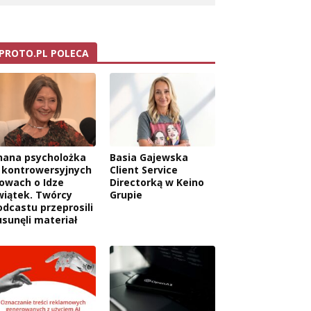
PROTO.PL POLECA
nana psycholożka
Basia Gajewska
 kontrowersyjnych
Client Service
łowach o Idze
Directorką w Keino
wiątek. Twórcy
Grupie
odcastu przeprosili
usunęli materiał