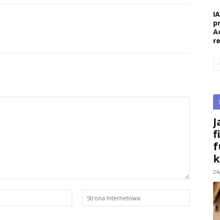
I
p
A
r
J
f
f
k
24
E-
Strona
mail:*
Interneto