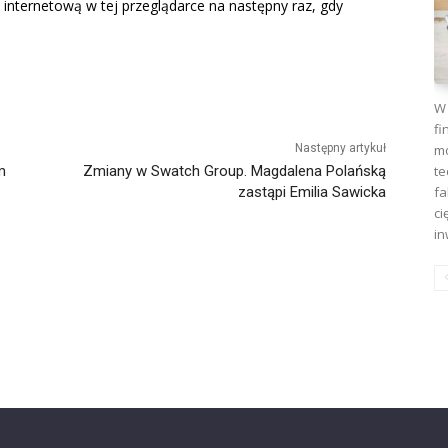
 internetową w tej przeglądarce na następny raz, gdy
W 
fi
Następny artykuł
mo
m
Zmiany w Swatch Group. Magdalena Polańską
te
zastąpi Emilia Sawicka
fa
ci
in