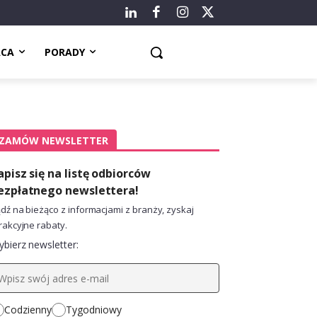
ACA
PORADY
ZAMÓW NEWSLETTER
apisz się na listę odbiorców
ezpłatnego newslettera!
dź na bieżąco z informacjami z branży, zyskaj
rakcyjne rabaty.
bierz newsletter:
Codzienny
Tygodniowy