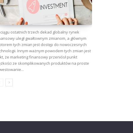
ciągu ostatnich trzech dekad globalny rynek
nansowy uległ gwałtownym zmianom, a głównym
torem tych zmian jest dostęp do nowoczesnych
chnologii. Innym ważnym powodem tych zmian jest
kt, że marketing finansowy przeniósł punkt
ężkości ze skomplikowanych produktów na proste
westowanie...