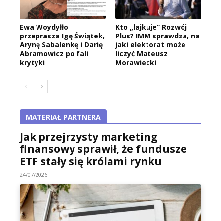
Ewa Woydyłło
Kto „lajkuje” Rozwój
przeprasza Igę Świątek,
Plus? IMM sprawdza, na
Arynę Sabalenkę i Darię
jaki elektorat może
Abramowicz po fali
liczyć Mateusz
krytyki
Morawiecki
MATERIAŁ PARTNERA
Jak przejrzysty marketing
finansowy sprawił, że fundusze
ETF stały się królami rynku
24/07/2026