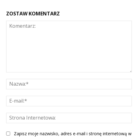
ZOSTAW KOMENTARZ
Komentarz:
Na
E-
mai
St
Int
Zapisz moje nazwisko, adres e-mail i stronę internetową w