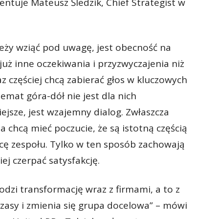
entuje Mateusz Śledzik, Chief Strategist w
ży wziąć pod uwagę, jest obecność na
już inne oczekiwania i przyzwyczajenia niż
az częściej chcą zabierać głos w kluczowych
emat góra-dół nie jest dla nich
iejsze, jest wzajemny dialog. Zwłaszcza
 chcą mieć poczucie, że są istotną częścią
acę zespołu. Tylko w ten sposób zachowają
ej czerpać satysfakcję.
zi transformację wraz z firmami, a to z
 czasy i zmienia się grupa docelowa” – mówi