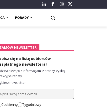
ACA
PORADY
ZAMÓW NEWSLETTER
apisz się na listę odbiorców
ezpłatnego newslettera!
dź na bieżąco z informacjami z branży, zyskaj
rakcyjne rabaty.
bierz newsletter:
Codzienny
Tygodniowy