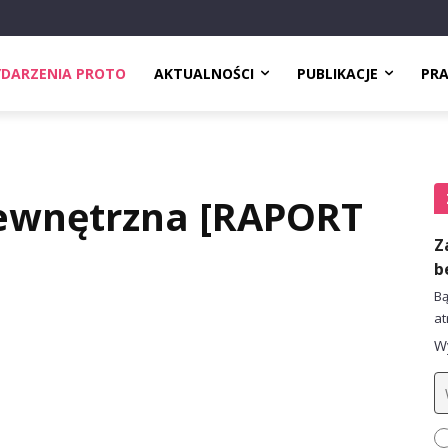
DARZENIA PROTO
AKTUALNOŚCI
PUBLIKACJE
PR
ewnętrzna [RAPORT
Z
b
Bą
at
Wy