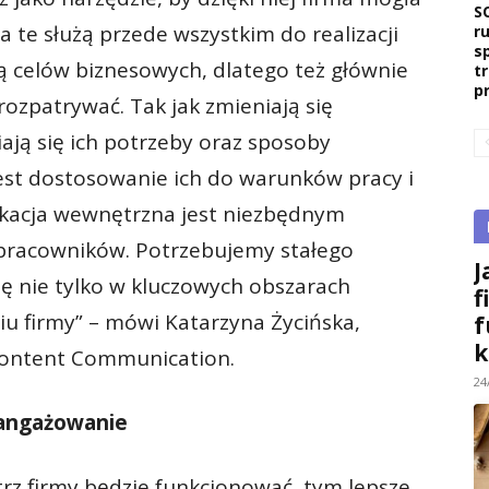
S
ia te służą przede wszystkim do realizacji
r
s
nią celów biznesowych, dlatego też głównie
t
p
rozpatrywać. Tak jak zmieniają się
ają się ich potrzeby oraz sposoby
jest dostosowanie ich do warunków pracy i
kacja wewnętrzna jest niezbędnym
pracowników. Potrzebujemy stałego
J
ię nie tylko w kluczowych obszarach
f
ciu firmy” – mówi Katarzyna Życińska,
f
k
Content Communication.
24
aangażowanie
z firmy będzie funkcjonować, tym lepsze