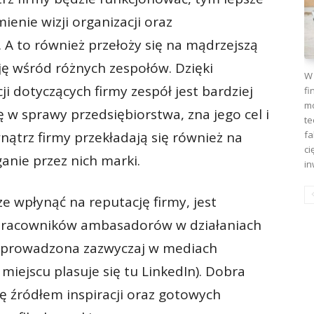
enie wizji organizacji oraz
 A to również przełoży się na mądrzejszą
cję wśród różnych zespołów. Dzięki
W 
 dotyczących firmy zespół jest bardziej
fi
mo
 sprawy przedsiębiorstwa, zna jego cel i
te
fa
nątrz firmy przekładają się również na
ci
anie przez nich marki.
in
 wpłynąć na reputację firmy, jest
pracowników ambasadorów w działaniach
 prowadzona zazwyczaj w mediach
iejscu plasuje się tu LinkedIn). Dobra
ę źródłem inspiracji oraz gotowych