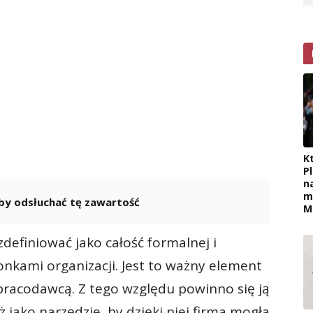
K
P
n
m
 aby odsłuchać tę zawartość
M
Powered By
GSpeech
finiować jako całość formalnej i
łonkami organizacji. Jest to ważny element
 pracodawcą. Z tego względu powinno się ją
 jako narzędzie, by dzięki niej firma mogła