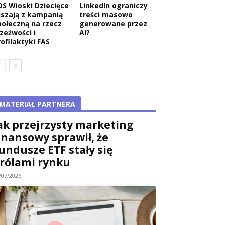
OS Wioski Dziecięce
LinkedIn ograniczy
uszają z kampanią
treści masowo
połeczną na rzecz
generowane przez
rzeźwości i
AI?
rofilaktyki FAS
MATERIAŁ PARTNERA
ak przejrzysty marketing
inansowy sprawił, że
undusze ETF stały się
rólami rynku
/07/2026