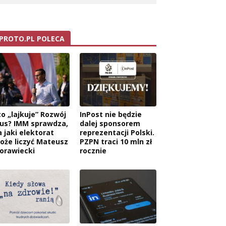
PROTO.PL POLECA
to „lajkuje” Rozwój
InPost nie będzie
lus? IMM sprawdza,
dalej sponsorem
a jaki elektorat
reprezentacji Polski.
oże liczyć Mateusz
PZPN traci 10 mln zł
orawiecki
rocznie