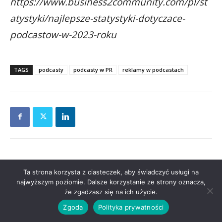
https://www.business2community.com/pl/st
atystyki/najlepsze-statystyki-dotyczace-
podcastow-w-2023-roku
TAGS
podcasty
podcasty w PR
reklamy w podcastach
ZOSTAW KOMENTARZ
Ta strona korzysta z ciasteczek, aby świadczyć usługi na
najwyższym poziomie. Dalsze korzystanie ze strony oznacza,
że zgadzasz się na ich użycie.
Zgoda
Polityka prywatności