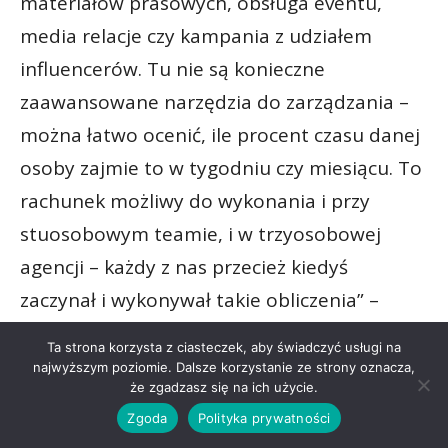
materiałów prasowych, obsługa eventu,
media relacje czy kampania z udziałem
influencerów. Tu nie są konieczne
zaawansowane narzędzia do zarządzania –
można łatwo ocenić, ile procent czasu danej
osoby zajmie to w tygodniu czy miesiącu. To
rachunek możliwy do wykonania i przy
stuosobowym teamie, i w trzyosobowej
agencji – każdy z nas przecież kiedyś
zaczynał i wykonywał takie obliczenia” –
przyznaje. Podobnie jak Ofmański podsuwa
Ta strona korzysta z ciasteczek, aby świadczyć usługi na
pomysł, że można równie dobrze z góry
najwyższym poziomie. Dalsze korzystanie ze strony oznacza,
że zgadzasz się na ich użycie.
założyć, ile tego czasu może się ofiarować –
Zgoda
Polityka prywatności
to też jest punkt wyjścia, któremu można