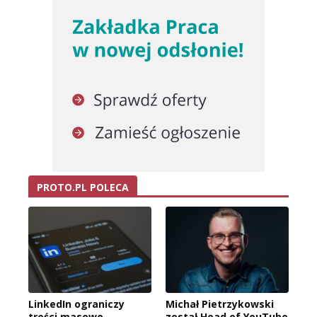
PROTO.PL POLECA
LinkedIn ograniczy
Michał Pietrzykowski
treści masowo
został Head of YouTube