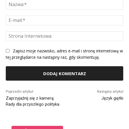
Na
E-
mai
St
Int
Zapisz moje nazwisko, adres e-mail i stronę internetową w
tej przeglądarce na następny raz, gdy skomentuję.
Alternative:
Poprzedni artykuł
Następny artykuł
Zaprzyjaźnij się z kamerą.
Język giętki
Rady dla przyszłego polityka