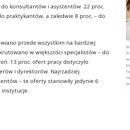
 do konsultantów i asystentów. 22 proc.
do praktykantów, a zaledwie 8 proc. – do
stawiano przede wszystkim na bardziej
W 
rutowano w większości specjalistów – do
fi
mo
eń. 13 proc. ofert pracy dotyczyło
te
erów i dyrektorów. Najrzadziej
fa
ci
entów – te oferty stanowiły jedynie 6
in
 instytucje.