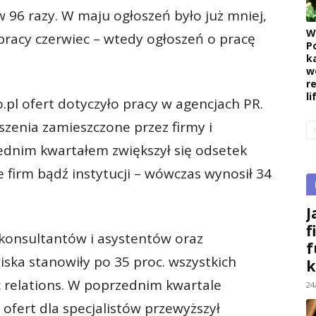
96 razy. W maju ogłoszeń było już mniej,
W
 pracy czerwiec – wtedy ogłoszeń o pracę
P
k
w
r
l
pl ofert dotyczyło pracy w agencjach PR.
szenia zamieszczone przez firmy i
ednim kwartałem zwiększył się odsetek
e firm bądź instytucji – wówczas wynosił 34
J
f
 konsultantów i asystentów oraz
f
iska stanowiły po 35 proc. wszystkich
k
c relations. W poprzednim kwartale
24
 ofert dla specjalistów przewyższył