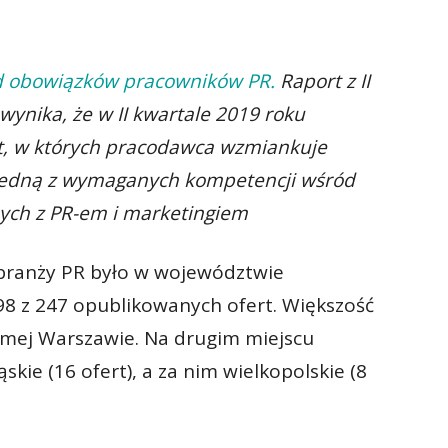
 obowiązków pracowników PR.
Raport z II
ynika, że w II kwartale 2019 roku
t, w których pracodawca wzmiankuje
jedną z wymaganych kompetencji wśród
ych z PR-em i marketingiem
 branży PR było w województwie
8 z 247 opublikowanych ofert. Większość
samej Warszawie. Na drugim miejscu
kie (16 ofert), a za nim wielkopolskie (8