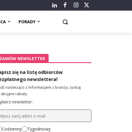
ACA
PORADY
ZAMÓW NEWSLETTER
apisz się na listę odbiorców
ezpłatnego newslettera!
dź na bieżąco z informacjami z branży, zyskaj
rakcyjne rabaty.
bierz newsletter:
Codzienny
Tygodniowy