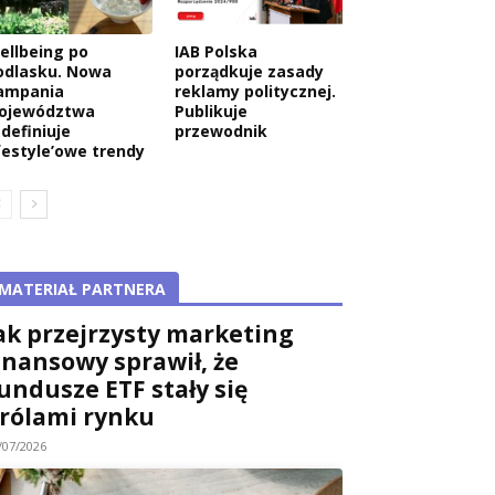
ellbeing po
IAB Polska
odlasku. Nowa
porządkuje zasady
ampania
reklamy politycznej.
ojewództwa
Publikuje
edefiniuje
przewodnik
ifestyle’owe trendy
MATERIAŁ PARTNERA
ak przejrzysty marketing
inansowy sprawił, że
undusze ETF stały się
rólami rynku
/07/2026