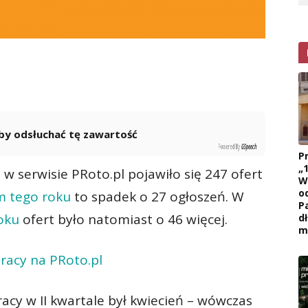
 aby odsłuchać tę zawartość
Powered By
GSpeech
P
„
w serwisie PRoto.pl pojawiło się 247 ofert
W
o
m tego roku
to spadek o 27 ogłoszeń. W
P
oku
ofert było natomiast o 46 więcej.
d
m
pracy na PRoto.pl
acy w II kwartale był kwiecień – wówczas