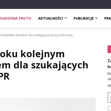
DARZENIA PROTO
AKTUALNOŚCI
PUBLIKACJE
PR
ym kiepskim okresem dla szukających pracy w branży...
 roku kolejnym
Z
em dla szukających
b
PR
Bą
at
Wy