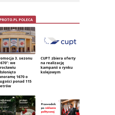
PROTO.PL POLECA
romocja 3. sezonu
CUPT zbiera oferty
1670”: we
na realizację
rocławiu
kampanii o rynku
dsłonięto
kolejowym
anoramę 1670 o
ługości ponad 115
etrów