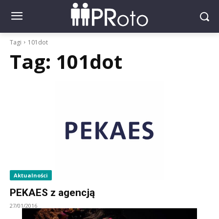
Tagi
101dot
Tag:
101dot
Aktualności
PEKAES z agencją
27/01/2016