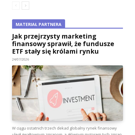
MATERIAŁ PARTNERA
Jak przejrzysty marketing
finansowy sprawił, że fundusze
ETF stały się królami rynku
24/07/2026
W ciągu ostatnich trzech dekad globalny rynek finansowy
uległ gwałtownym zmianom, a głównym motorem tych zmian