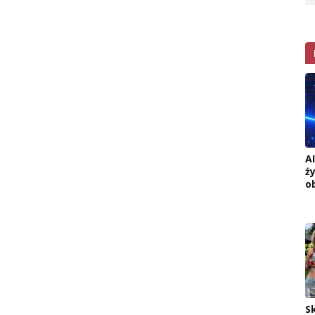
A
ż
o
S