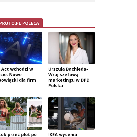
PROTO.PL POLECA
I Act wchodzi w
Urszula Bachleda-
ycie. Nowe
Wraj szefową
bowiązki dla firm
marketingu w DPD
Polska
kok przez płot po
IKEA wycenia