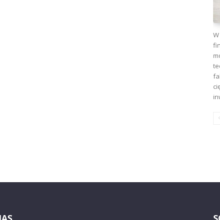
W 
fi
mo
te
fa
ci
in
NAS
S