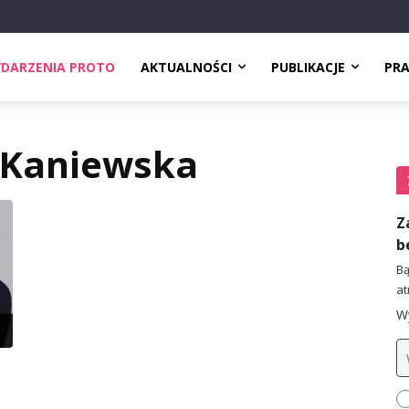
DARZENIA PROTO
AKTUALNOŚCI
PUBLIKACJE
PR
 Kaniewska
Z
b
Bą
at
Wy