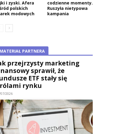
jki i zyski. Afera
codzienne momenty.
śród polskich
Ruszyła nietypowa
arek modowych
kampania
MATERIAŁ PARTNERA
ak przejrzysty marketing
inansowy sprawił, że
undusze ETF stały się
rólami rynku
/07/2026