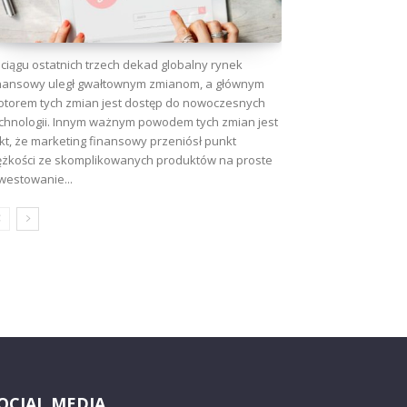
ciągu ostatnich trzech dekad globalny rynek
nansowy uległ gwałtownym zmianom, a głównym
torem tych zmian jest dostęp do nowoczesnych
chnologii. Innym ważnym powodem tych zmian jest
kt, że marketing finansowy przeniósł punkt
ężkości ze skomplikowanych produktów na proste
westowanie...
OCIAL MEDIA