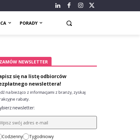
ACA
PORADY
ZAMÓW NEWSLETTER
apisz się na listę odbiorców
ezpłatnego newslettera!
dź na bieżąco z informacjami z branży, zyskaj
rakcyjne rabaty.
bierz newsletter:
Codzienny
Tygodniowy