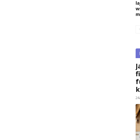
la
w
m
J
f
f
k
24