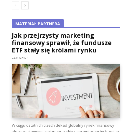
MATERIAŁ PARTNERA
Jak przejrzysty marketing
finansowy sprawił, że fundusze
ETF stały się królami rynku
24/07/2026
W ciągu ostatnich trzech dekad globalny rynek finansowy
uległ gwałtownym zmianom, a głównym motorem tych zmian