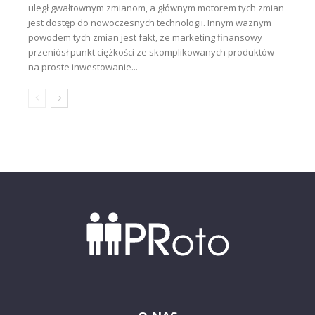
uległ gwałtownym zmianom, a głównym motorem tych zmian
jest dostęp do nowoczesnych technologii. Innym ważnym
powodem tych zmian jest fakt, że marketing finansowy
przeniósł punkt ciężkości ze skomplikowanych produktów
na proste inwestowanie...