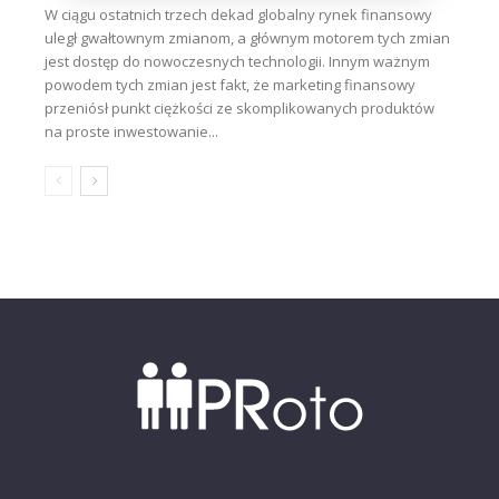
W ciągu ostatnich trzech dekad globalny rynek finansowy
uległ gwałtownym zmianom, a głównym motorem tych zmian
jest dostęp do nowoczesnych technologii. Innym ważnym
powodem tych zmian jest fakt, że marketing finansowy
przeniósł punkt ciężkości ze skomplikowanych produktów
na proste inwestowanie...