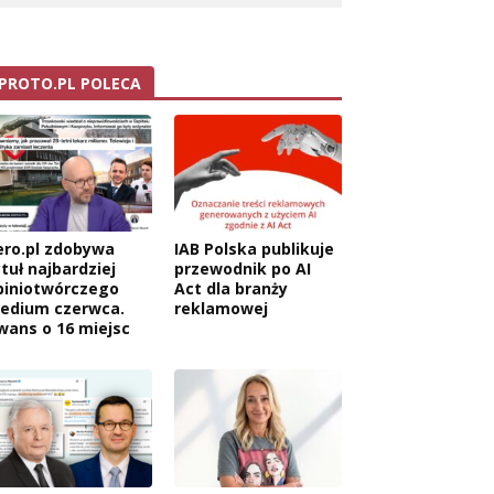
PROTO.PL POLECA
ero.pl zdobywa
IAB Polska publikuje
tuł najbardziej
przewodnik po AI
piniotwórczego
Act dla branży
edium czerwca.
reklamowej
wans o 16 miejsc