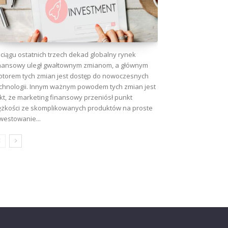
ciągu ostatnich trzech dekad globalny rynek
nansowy uległ gwałtownym zmianom, a głównym
torem tych zmian jest dostęp do nowoczesnych
chnologii. Innym ważnym powodem tych zmian jest
kt, że marketing finansowy przeniósł punkt
ężkości ze skomplikowanych produktów na proste
westowanie...