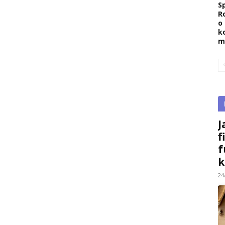
Sp
R
o
k
m
J
f
f
k
24