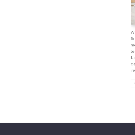
W 
fi
mo
te
fa
ci
in