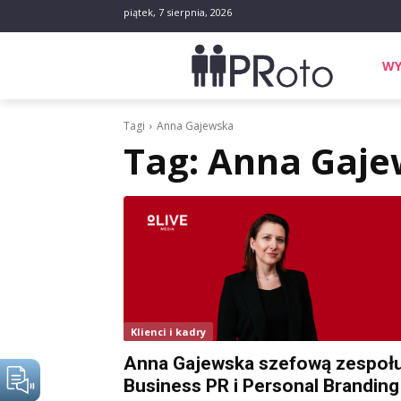
piątek, 7 sierpnia, 2026
WY
Tagi
Anna Gajewska
Tag:
Anna Gaje
Klienci i kadry
Anna Gajewska szefową zespoł
Business PR i Personal Branding