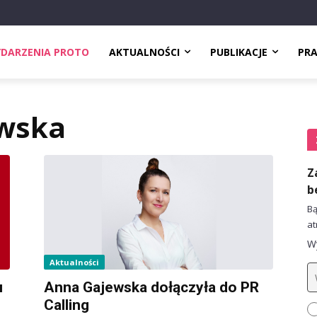
DARZENIA PROTO
AKTUALNOŚCI
PUBLIKACJE
PR
wska
Z
b
Bą
at
Wy
Aktualności
u
Anna Gajewska dołączyła do PR
Calling