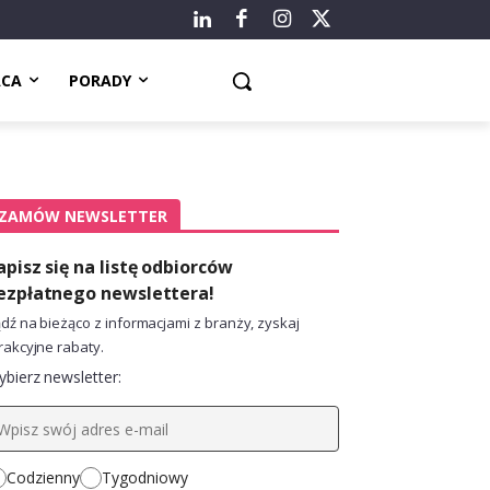
ACA
PORADY
ZAMÓW NEWSLETTER
apisz się na listę odbiorców
ezpłatnego newslettera!
dź na bieżąco z informacjami z branży, zyskaj
rakcyjne rabaty.
bierz newsletter:
Codzienny
Tygodniowy