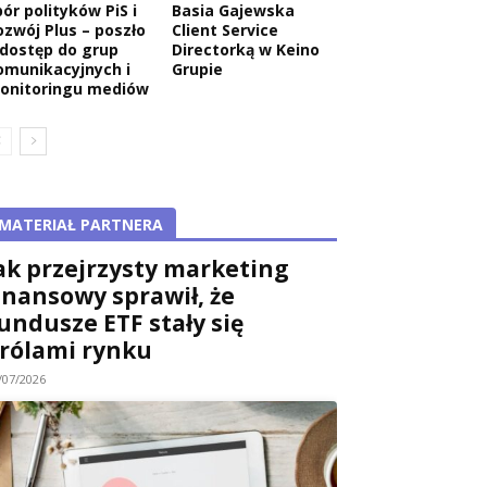
ór polityków PiS i
Basia Gajewska
ozwój Plus – poszło
Client Service
 dostęp do grup
Directorką w Keino
omunikacyjnych i
Grupie
onitoringu mediów
MATERIAŁ PARTNERA
ak przejrzysty marketing
inansowy sprawił, że
undusze ETF stały się
rólami rynku
/07/2026