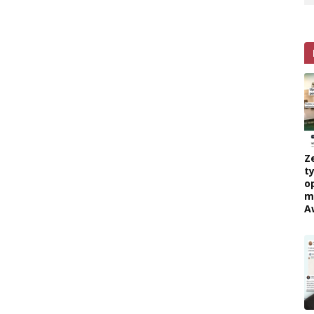
Z
ty
o
m
A