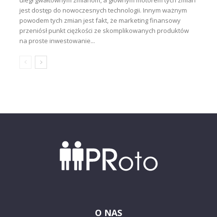
uległ gwałtownym zmianom, a głównym motorem tych zmian
jest dostęp do nowoczesnych technologii. Innym ważnym
powodem tych zmian jest fakt, że marketing finansowy
przeniósł punkt ciężkości ze skomplikowanych produktów
na proste inwestowanie...
O NAS