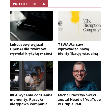
PROTO.PL POLECA
Luksusowy wyjazd
TBWAWarsaw
OpenAI dla twórców
wprowadza nową
wywołał krytykę w sieci
identyfikację wizualną
IKEA wycenia codzienne
Michał Pietrzykowski
momenty. Ruszyła
został Head of YouTube
nietypowa kampania
w Grupie RMF