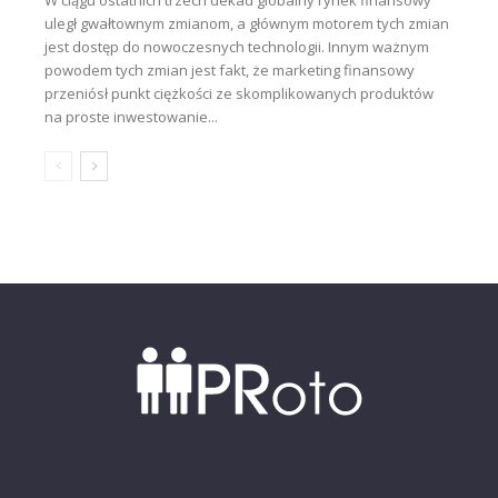
W ciągu ostatnich trzech dekad globalny rynek finansowy
uległ gwałtownym zmianom, a głównym motorem tych zmian
jest dostęp do nowoczesnych technologii. Innym ważnym
powodem tych zmian jest fakt, że marketing finansowy
przeniósł punkt ciężkości ze skomplikowanych produktów
na proste inwestowanie...