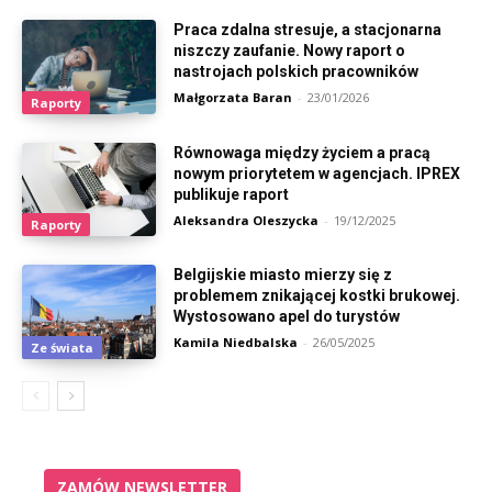
Praca zdalna stresuje, a stacjonarna
niszczy zaufanie. Nowy raport o
nastrojach polskich pracowników
Małgorzata Baran
-
23/01/2026
Raporty
Równowaga między życiem a pracą
nowym priorytetem w agencjach. IPREX
publikuje raport
Aleksandra Oleszycka
-
19/12/2025
Raporty
Belgijskie miasto mierzy się z
problemem znikającej kostki brukowej.
Wystosowano apel do turystów
Kamila Niedbalska
-
26/05/2025
Ze świata
ZAMÓW NEWSLETTER