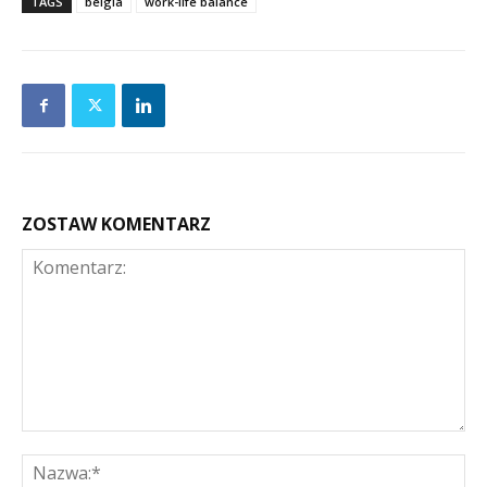
TAGS
belgia
work-life balance
ZOSTAW KOMENTARZ
Komentarz:
Na