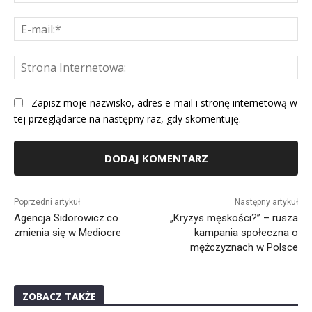
E-
mai
St
Int
Zapisz moje nazwisko, adres e-mail i stronę internetową w
tej przeglądarce na następny raz, gdy skomentuję.
Alternative:
Poprzedni artykuł
Następny artykuł
Agencja Sidorowicz.co
„Kryzys męskości?” – rusza
zmienia się w Mediocre
kampania społeczna o
mężczyznach w Polsce
ZOBACZ TAKŻE