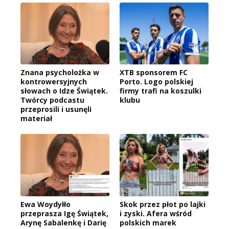
Znana psycholożka w
XTB sponsorem FC
kontrowersyjnych
Porto. Logo polskiej
słowach o Idze Świątek.
firmy trafi na koszulki
Twórcy podcastu
klubu
przeprosili i usunęli
materiał
Ewa Woydyłło
Skok przez płot po lajki
przeprasza Igę Świątek,
i zyski. Afera wśród
Arynę Sabalenkę i Darię
polskich marek