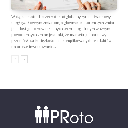
W ciągu ostatnich trzech dekad globalny rynek finansowy
uległ gwałtownym zmianom, a głównym motorem tych zmian
jest dostęp do nowoczesnych technologii. Innym ważnym
powodem tych zmian jest fakt, że marketing finansowy
przeniósł punkt ciężkości ze skomplikowanych produktów
na proste inwestowanie...