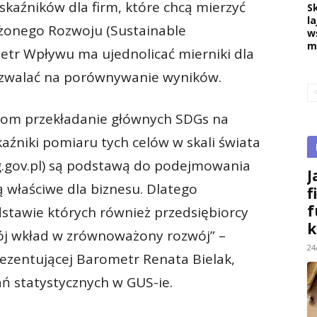
kaźników dla firm, które chcą mierzyć
S
la
ażonego Rozwoju (Sustainable
w
m
etr Wpływu ma ujednolicać mierniki dla
pozwalać na porównywanie wyników.
rmom przekładanie głównych SDGs na
kaźniki pomiaru tych celów w skali świata
dg.gov.pl) są podstawą do podejmowania
J
są właściwe dla biznesu. Dlatego
f
f
stawie których również przedsiębiorcy
k
ój wkład w zrównoważony rozwój” –
24
rezentującej Barometr Renata Bielak,
 statystycznych w GUS-ie.