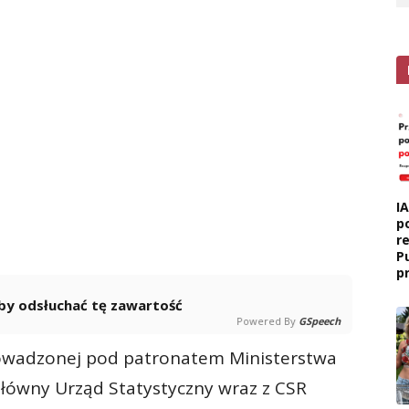
I
p
r
P
p
 aby odsłuchać tę zawartość
Powered By
GSpeech
owadzonej pod patronatem Ministerstwa
 Główny Urząd Statystyczny wraz z CSR