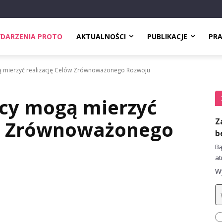
DARZENIA PROTO
AKTUALNOŚCI
PUBLIKACJE
PR
ą mierzyć realizację Celów Zrównoważonego Rozwoju
rcy mogą mierzyć
Z
ów Zrównoważonego
b
Bą
at
Wy