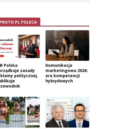
PROTO.PL POLECA
AB Polska
Komunikacja
orządkuje zasady
marketingowa 2026:
eklamy politycznej.
era kompetencji
ublikuje
hybrydowych
rzewodnik