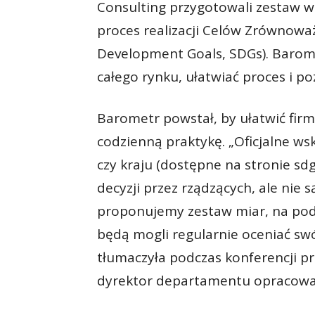
Consulting przygotowali zestaw ws
proces realizacji Celów Zrównow
Development Goals, SDGs). Barom
całego rynku, ułatwiać proces i 
Barometr powstał, by ułatwić fi
codzienną praktykę. „Oficjalne ws
czy kraju (dostępne na stronie s
decyzji przez rządzących, ale nie 
proponujemy zestaw miar, na pod
będą mogli regularnie oceniać sw
tłumaczyła podczas konferencji p
dyrektor departamentu opracowań