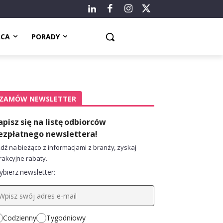
ACA
PORADY
ZAMÓW NEWSLETTER
apisz się na listę odbiorców
ezpłatnego newslettera!
dź na bieżąco z informacjami z branży, zyskaj
rakcyjne rabaty.
bierz newsletter:
Codzienny
Tygodniowy