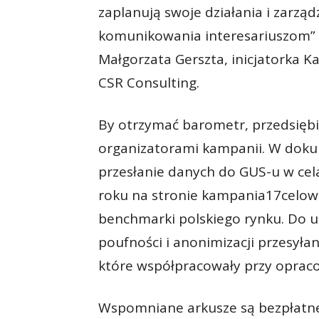
zaplanują swoje działania i zarząd
komunikowania interesariuszom”
Małgorzata Gerszta, inicjatorka K
CSR Consulting.
By otrzymać barometr, przedsię
organizatorami kampanii. W dokum
przesłanie danych do GUS-u w ce
roku na stronie kampania17celow.p
benchmarki polskiego rynku. Do 
poufności i anonimizacji przesyłan
które współpracowały przy opra
Wspomniane arkusze są bezpłatne.