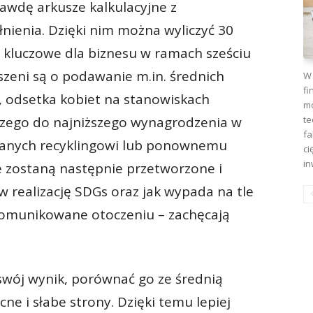
awdę arkusze kalkulacyjne z
nienia. Dzięki nim można wyliczyć 30
 kluczowe dla biznesu w ramach sześciu
zeni są o podawanie m.in. średnich
W 
fi
 odsetka kobiet na stanowiskach
mo
te
szego do najniższego wynagrodzenia w
fa
danych recyklingowi lub ponownemu
ci
in
 zostaną następnie przetworzone i
w realizację SDGs oraz jak wypada na tle
omunikowane otoczeniu – zachęcają
swój wynik, porównać go ze średnią
e i słabe strony. Dzięki temu lepiej