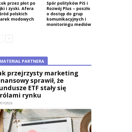
kok przez płot po
Spór polityków PiS i
jki i zyski. Afera
Rozwój Plus – poszło
śród polskich
o dostęp do grup
arek modowych
komunikacyjnych i
monitoringu mediów
MATERIAŁ PARTNERA
ak przejrzysty marketing
inansowy sprawił, że
undusze ETF stały się
rólami rynku
/07/2026