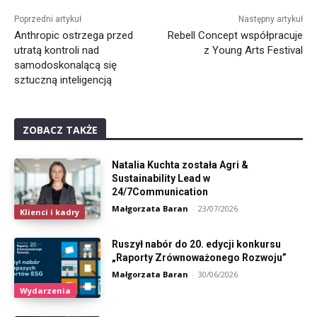
Poprzedni artykuł
Następny artykuł
Anthropic ostrzega przed
Rebell Concept współpracuje
utratą kontroli nad
z Young Arts Festival
samodoskonalącą się
sztuczną inteligencją
ZOBACZ TAKŻE
Natalia Kuchta została Agri &
Sustainability Lead w
24/7Communication
Małgorzata Baran
-
23/07/2026
Klienci i kadry
Ruszył nabór do 20. edycji konkursu
„Raporty Zrównoważonego Rozwoju”
Małgorzata Baran
-
30/06/2026
Wydarzenia