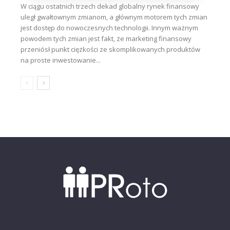
W ciągu ostatnich trzech dekad globalny rynek finansowy
uległ gwałtownym zmianom, a głównym motorem tych zmian
jest dostęp do nowoczesnych technologii. Innym ważnym
powodem tych zmian jest fakt, że marketing finansowy
przeniósł punkt ciężkości ze skomplikowanych produktów
na proste inwestowanie...