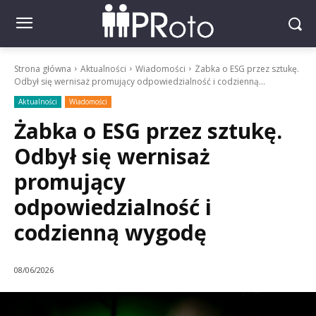
Strona główna
Aktualności
Wiadomości
Żabka o ESG przez sztukę.
Odbył się wernisaż promujący odpowiedzialność i codzienną...
Aktualności
Wiadomości
Żabka o ESG przez sztukę.
Odbył się wernisaż
promujący
odpowiedzialność i
codzienną wygodę
08/06/2026