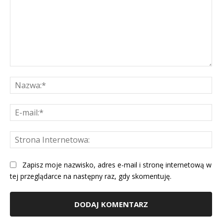
Komentarz:
Na
E-
mai
St
Int
Zapisz moje nazwisko, adres e-mail i stronę internetową w
tej przeglądarce na następny raz, gdy skomentuję.
Alternative: