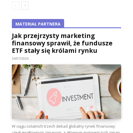
MATERIAŁ PARTNERA
Jak przejrzysty marketing
finansowy sprawił, że fundusze
ETF stały się królami rynku
24/07/2026
W ciągu ostatnich trzech dekad globalny rynek finansowy
uległ gwałtownym zmianom, a głównym motorem tych zmian