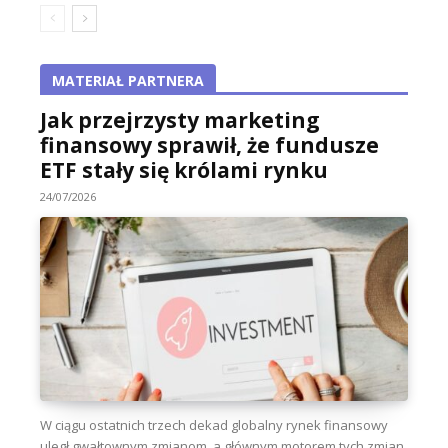
MATERIAŁ PARTNERA
Jak przejrzysty marketing
finansowy sprawił, że fundusze
ETF stały się królami rynku
24/07/2026
W ciągu ostatnich trzech dekad globalny rynek finansowy
uległ gwałtownym zmianom, a głównym motorem tych zmian