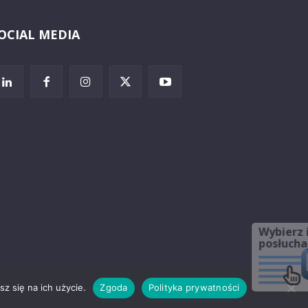
OCIAL MEDIA
Wybierz i
posłuchaj
z się na ich użycie.
Zgoda
Polityka prywatności
rzeżenia prawne