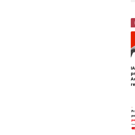
I
p
A
r