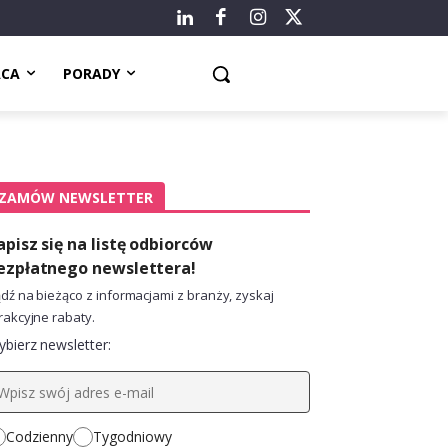
ACA
PORADY
ZAMÓW NEWSLETTER
apisz się na listę odbiorców
ezpłatnego newslettera!
dź na bieżąco z informacjami z branży, zyskaj
rakcyjne rabaty.
bierz newsletter:
Codzienny
Tygodniowy