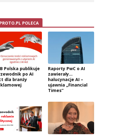
PROTO.PL POLECA
AB Polska publikuje
Raporty PwC o AI
rzewodnik po AI
zawierały…
ct dla branży
halucynacje AI –
eklamowej
ujawnia „Financial
Times”