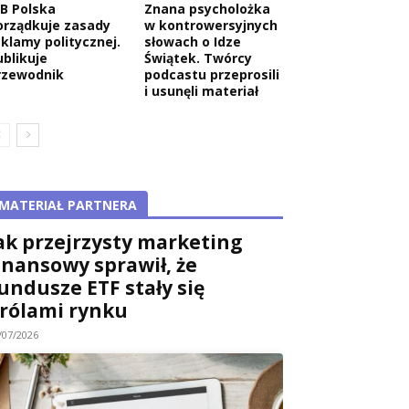
AB Polska
Znana psycholożka
orządkuje zasady
w kontrowersyjnych
eklamy politycznej.
słowach o Idze
ublikuje
Świątek. Twórcy
rzewodnik
podcastu przeprosili
i usunęli materiał
MATERIAŁ PARTNERA
ak przejrzysty marketing
inansowy sprawił, że
undusze ETF stały się
rólami rynku
/07/2026