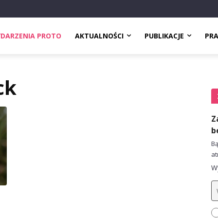
DARZENIA PROTO
AKTUALNOŚCI
PUBLIKACJE
PR
ck
Z
b
Bą
at
Wy