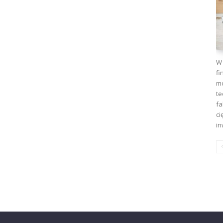
W 
fi
mo
te
fa
ci
in