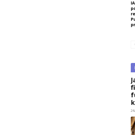
I
p
r
P
p
J
f
f
k
24