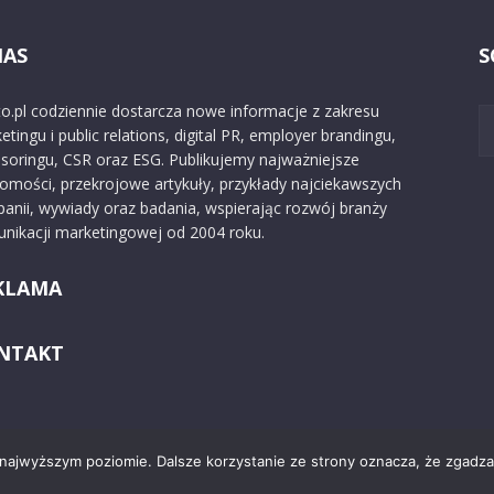
NAS
S
o.pl codziennie dostarcza nowe informacje z zakresu
etingu i public relations, digital PR, employer brandingu,
soringu, CSR oraz ESG. Publikujemy najważniejsze
omości, przekrojowe artykuły, przykłady najciekawszych
anii, wywiady oraz badania, wspierając rozwój branży
nikacji marketingowej od 2004 roku.
KLAMA
NTAKT
 najwyższym poziomie. Dalsze korzystanie ze strony oznacza, że zgadzas
Kontakt
O nas
Reklama
Zast