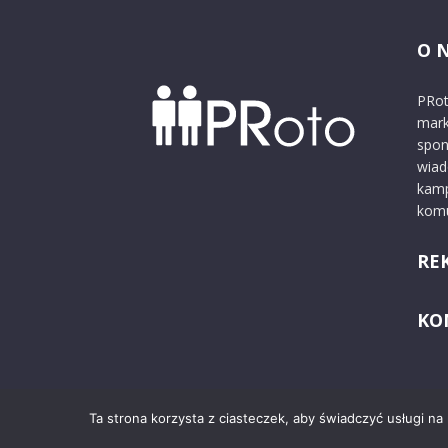
O 
PRot
mark
spon
wiad
kamp
komu
RE
KO
Ta strona korzysta z ciasteczek, aby świadczyć usługi na
© 2024 PRoto.pl