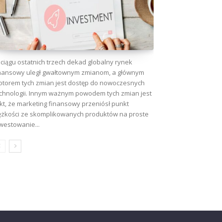
ciągu ostatnich trzech dekad globalny rynek
nansowy uległ gwałtownym zmianom, a głównym
torem tych zmian jest dostęp do nowoczesnych
chnologii. Innym ważnym powodem tych zmian jest
kt, że marketing finansowy przeniósł punkt
ężkości ze skomplikowanych produktów na proste
westowanie...