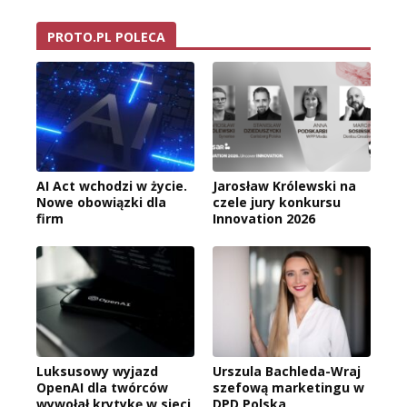
PROTO.PL POLECA
AI Act wchodzi w życie.
Jarosław Królewski na
Nowe obowiązki dla
czele jury konkursu
firm
Innovation 2026
Luksusowy wyjazd
Urszula Bachleda-Wraj
OpenAI dla twórców
szefową marketingu w
wywołał krytykę w sieci
DPD Polska