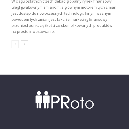
W ciągu ostatnich trzech dekad globalny rynek finansowy
uległ gwałtownym zmianom, a głównym motorem tych zmian
jest dostęp do nowoczesnych technologii. Innym ważnym
powodem tych zmian jest fakt, że marketing finansowy
przeniósł punkt ciężkości ze skomplikowanych produktów
na proste inwestowanie...