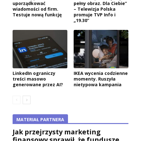
uporządkować
pełny obraz. Dla Ciebie”
wiadomości od firm.
– Telewizja Polska
Testuje nową funkcję
promuje TVP Info i
„19.30”
LinkedIn ograniczy
IKEA wycenia codzienne
treści masowo
momenty. Ruszyła
generowane przez AI?
nietypowa kampania
MATERIAŁ PARTNERA
Jak przejrzysty marketing
finansowy sprawił, że fundusze