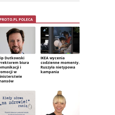
PROTO.PL POLECA
ilip Dutkowski
IKEA wycenia
yrektorem biura
codzienne momenty.
omunikacji i
Ruszyła nietypowa
romocji w
kampania
inisterstwie
inansów