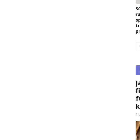
S
r
s
t
p
J
f
f
k
24