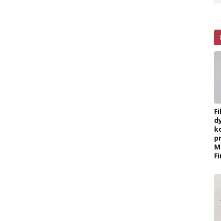
F
d
k
p
M
F