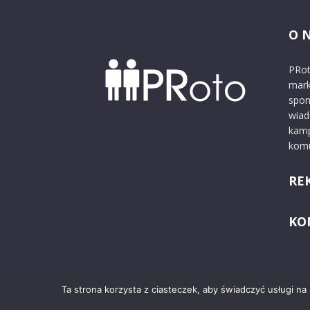
O 
PRot
mark
spon
wiad
kamp
komu
RE
KO
Ta strona korzysta z ciasteczek, aby świadczyć usługi na
© 2024 PRoto.pl