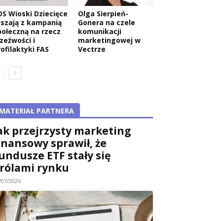
OS Wioski Dziecięce
Olga Sierpień-
uszają z kampanią
Gonera na czele
połeczną na rzecz
komunikacji
rzeźwości i
marketingowej w
rofilaktyki FAS
Vectrze
MATERIAŁ PARTNERA
ak przejrzysty marketing
inansowy sprawił, że
undusze ETF stały się
rólami rynku
/07/2026