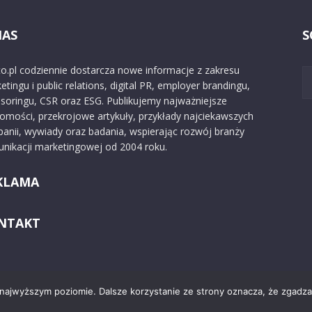
NAS
S
o.pl codziennie dostarcza nowe informacje z zakresu
etingu i public relations, digital PR, employer brandingu,
soringu, CSR oraz ESG. Publikujemy najważniejsze
omości, przekrojowe artykuły, przykłady najciekawszych
anii, wywiady oraz badania, wspierając rozwój branży
nikacji marketingowej od 2004 roku.
KLAMA
NTAKT
 najwyższym poziomie. Dalsze korzystanie ze strony oznacza, że zgadzas
Kontakt
O nas
Reklama
Zast