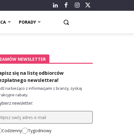
ACA
PORADY
ZAMÓW NEWSLETTER
apisz się na listę odbiorców
ezpłatnego newslettera!
dź na bieżąco z informacjami z branży, zyskaj
rakcyjne rabaty.
bierz newsletter:
Codzienny
Tygodniowy