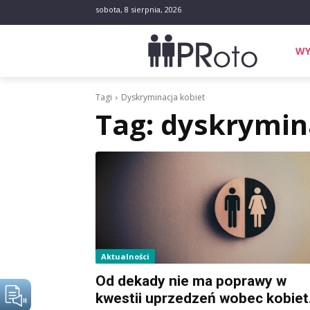
sobota, 8 sierpnia, 2026
WY
Tagi
Dyskryminacja kobiet
Tag:
dyskrymin
Aktualności
Od dekady nie ma poprawy w
kwestii uprzedzeń wobec kobiet