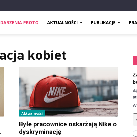
DARZENIA PROTO
AKTUALNOŚCI
PUBLIKACJE
PR
acja kobiet
Z
b
Bą
at
Wy
Aktualności
Byłe pracownice oskarżają Nike o
.
dyskryminację