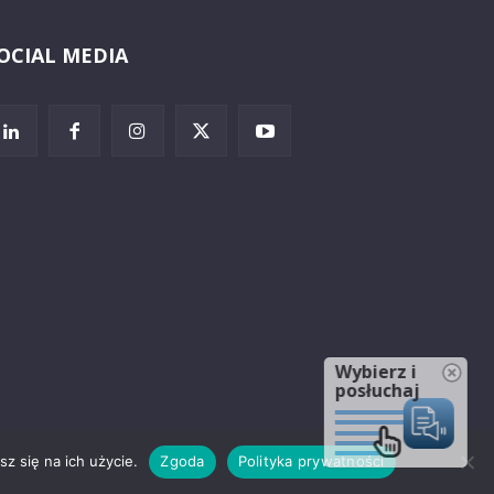
OCIAL MEDIA
Wybierz i
posłuchaj
z się na ich użycie.
Zgoda
Polityka prywatności
rzeżenia prawne