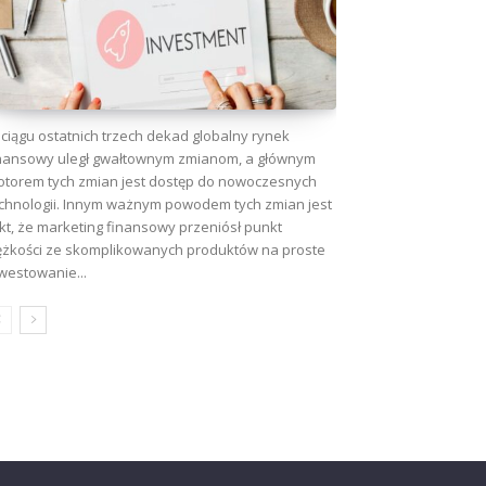
ciągu ostatnich trzech dekad globalny rynek
nansowy uległ gwałtownym zmianom, a głównym
torem tych zmian jest dostęp do nowoczesnych
chnologii. Innym ważnym powodem tych zmian jest
kt, że marketing finansowy przeniósł punkt
ężkości ze skomplikowanych produktów na proste
westowanie...