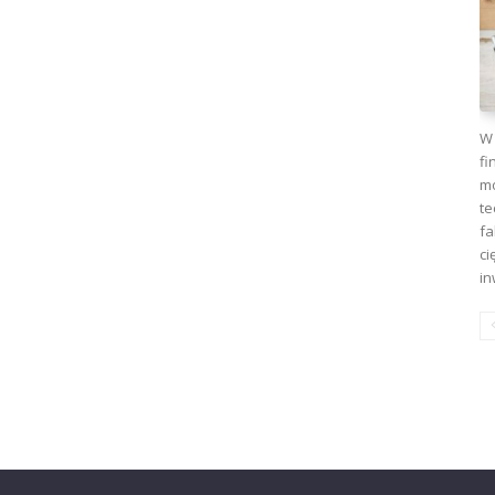
W 
fi
mo
te
fa
ci
in