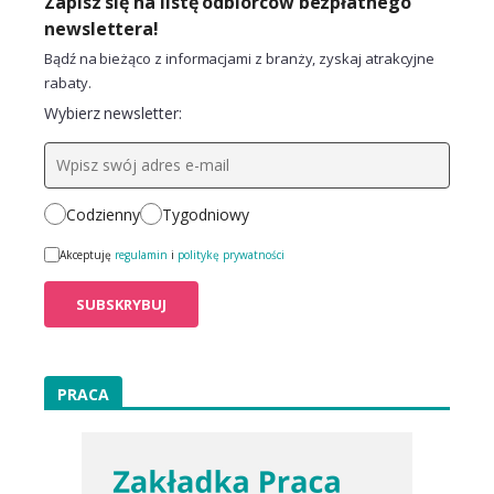
Zapisz się na listę odbiorców bezpłatnego
newslettera!
Bądź na bieżąco z informacjami z branży, zyskaj atrakcyjne
rabaty.
Wybierz newsletter:
Codzienny
Tygodniowy
Akceptuję
regulamin
i
politykę prywatności
PRACA