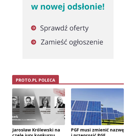
PROTO.PL POLECA
Jarosław Królewski na
PGF musi zmienić nazwę
czele jury konkursu
i przeprosić PGE.