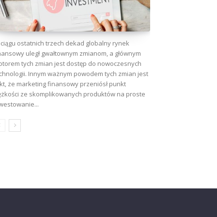
ciągu ostatnich trzech dekad globalny rynek
nansowy uległ gwałtownym zmianom, a głównym
torem tych zmian jest dostęp do nowoczesnych
chnologii. Innym ważnym powodem tych zmian jest
kt, że marketing finansowy przeniósł punkt
ężkości ze skomplikowanych produktów na proste
westowanie...