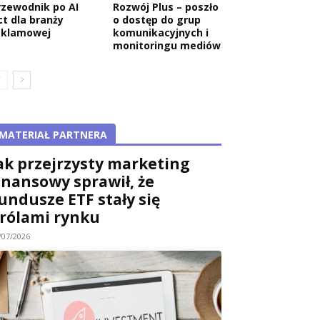
rzewodnik po AI
Rozwój Plus – poszło
ct dla branży
o dostęp do grup
eklamowej
komunikacyjnych i
monitoringu mediów
MATERIAŁ PARTNERA
ak przejrzysty marketing
inansowy sprawił, że
undusze ETF stały się
rólami rynku
/07/2026