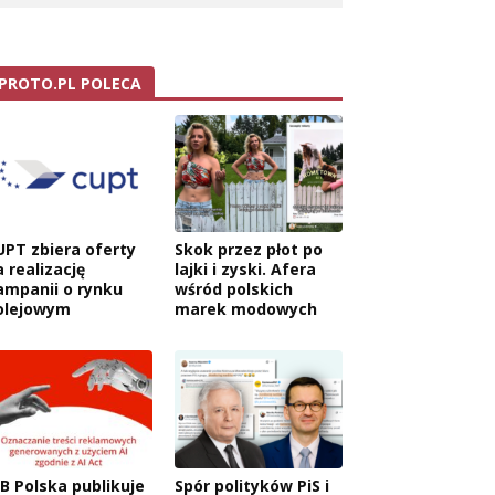
PROTO.PL POLECA
UPT zbiera oferty
Skok przez płot po
 realizację
lajki i zyski. Afera
ampanii o rynku
wśród polskich
olejowym
marek modowych
AB Polska publikuje
Spór polityków PiS i