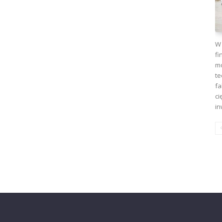
W 
fi
mo
te
fa
ci
in