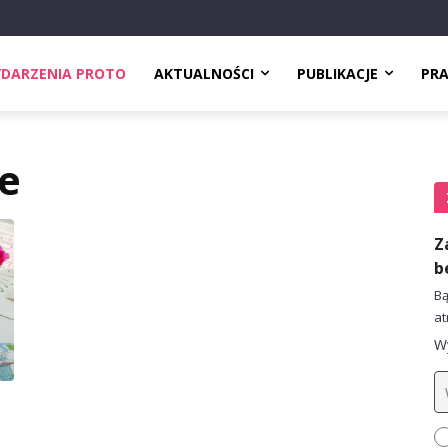
DARZENIA PROTO
AKTUALNOŚCI
PUBLIKACJE
PR
e
Z
b
Bą
at
Wy