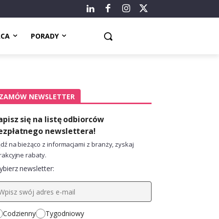
ACA
PORADY
ZAMÓW NEWSLETTER
apisz się na listę odbiorców
ezpłatnego newslettera!
dź na bieżąco z informacjami z branży, zyskaj
rakcyjne rabaty.
bierz newsletter:
Codzienny
Tygodniowy