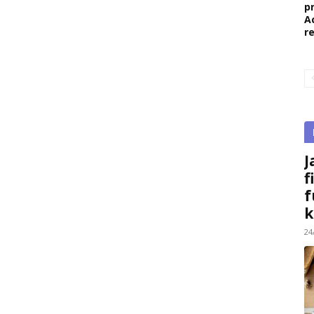
p
A
r
J
f
f
k
24