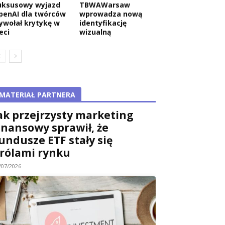
uksusowy wyjazd
TBWAWarsaw
penAI dla twórców
wprowadza nową
ywołał krytykę w
identyfikację
eci
wizualną
MATERIAŁ PARTNERA
ak przejrzysty marketing
inansowy sprawił, że
undusze ETF stały się
rólami rynku
/07/2026