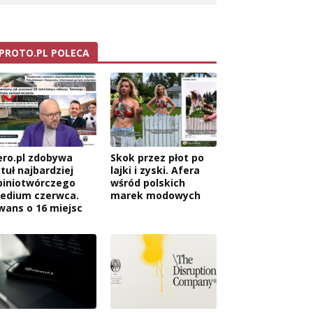
PROTO.PL POLECA
ero.pl zdobywa
Skok przez płot po
tuł najbardziej
lajki i zyski. Afera
piniotwórczego
wśród polskich
edium czerwca.
marek modowych
wans o 16 miejsc