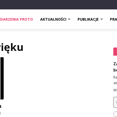
DARZENIA PROTO
AKTUALNOŚCI
PUBLIKACJE
PR
więku
Z
b
Bą
at
Wy
a
a