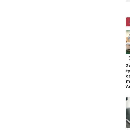
Z
ty
o
m
A