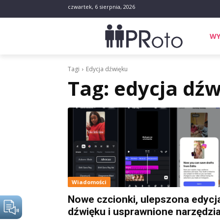
czwartek, 6 sierpnia, 2026
WY
Tagi
Edycja dźwięku
Tag:
edycja dź
Wiadomości
Nowe czcionki, ulepszona edycj
dźwięku i usprawnione narzędzi