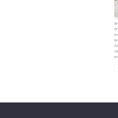
W 
fi
mo
te
fa
ci
in