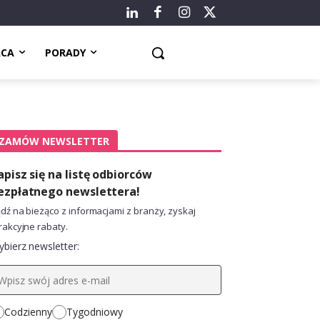
ACA
PORADY
ZAMÓW NEWSLETTER
apisz się na listę odbiorców
ezpłatnego newslettera!
dź na bieżąco z informacjami z branży, zyskaj
rakcyjne rabaty.
bierz newsletter:
Codzienny
Tygodniowy