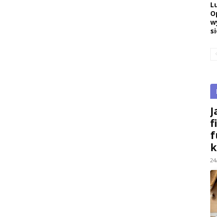
L
O
w
si
J
f
f
k
24