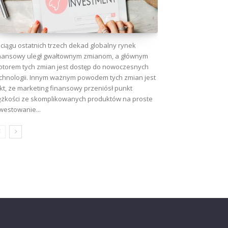
ciągu ostatnich trzech dekad globalny rynek
nansowy uległ gwałtownym zmianom, a głównym
torem tych zmian jest dostęp do nowoczesnych
chnologii. Innym ważnym powodem tych zmian jest
kt, że marketing finansowy przeniósł punkt
ężkości ze skomplikowanych produktów na proste
westowanie...