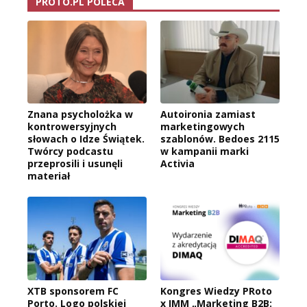
PROTO.PL POLECA
Znana psycholożka w
Autoironia zamiast
kontrowersyjnych
marketingowych
słowach o Idze Świątek.
szablonów. Bedoes 2115
Twórcy podcastu
w kampanii marki
przeprosili i usunęli
Activia
materiał
XTB sponsorem FC
Kongres Wiedzy PRoto
Porto. Logo polskiej
x IMM „Marketing B2B: