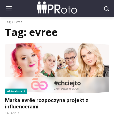
Tagi
Evree
Tag:
evree
Aktualności
Marka evrēe rozpoczyna projekt z
influencerami
13/11/2017