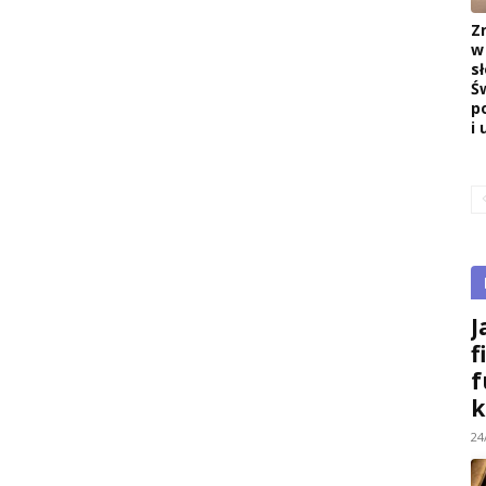
Z
w
s
Ś
p
i 
J
f
f
k
24