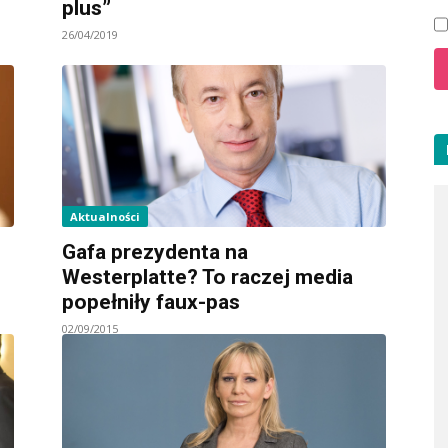
plus”
26/04/2019
Aktualności
Gafa prezydenta na
Westerplatte? To raczej media
popełniły faux-pas
02/09/2015