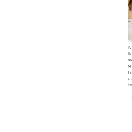
W 
fi
mo
te
fa
ci
in