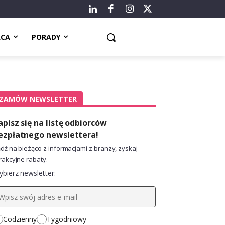
ACA
PORADY
ZAMÓW NEWSLETTER
apisz się na listę odbiorców
ezpłatnego newslettera!
dź na bieżąco z informacjami z branży, zyskaj
rakcyjne rabaty.
bierz newsletter:
Codzienny
Tygodniowy