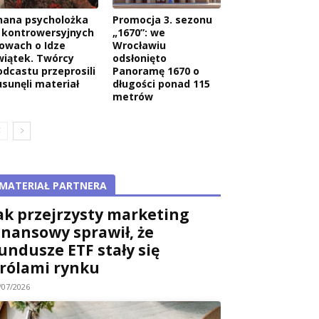
nana psycholożka
Promocja 3. sezonu
 kontrowersyjnych
„1670”: we
łowach o Idze
Wrocławiu
wiątek. Twórcy
odsłonięto
odcastu przeprosili
Panoramę 1670 o
usunęli materiał
długości ponad 115
metrów
MATERIAŁ PARTNERA
ak przejrzysty marketing
inansowy sprawił, że
undusze ETF stały się
rólami rynku
/07/2026