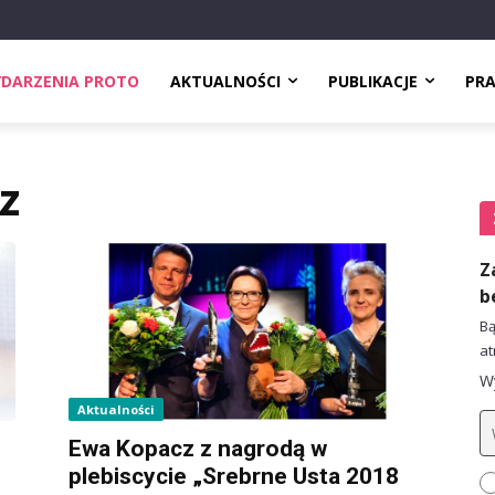
DARZENIA PROTO
AKTUALNOŚCI
PUBLIKACJE
PR
z
Z
b
Bą
at
Wy
Aktualności
Ewa Kopacz z nagrodą w
plebiscycie „Srebrne Usta 2018