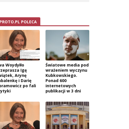
PROTO.PL POLECA
wa Woydyłło
Światowe media pod
rzeprasza Igę
wrażeniem wyczynu
wiątek, Arynę
Kubkowskiego.
abalenkę i Darię
Ponad 600
bramowicz po fali
internetowych
rytyki
publikacji w 3 dni