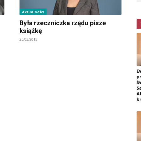
Aktualności
Była rzeczniczka rządu pisze
książkę
25/03/2015
E
p
Ś
S
A
k