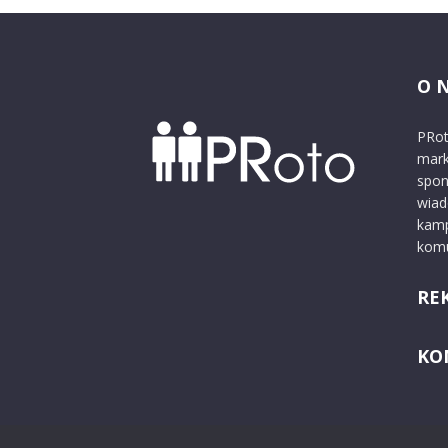
O 
PRot
mark
spon
wiad
kamp
komu
RE
KO