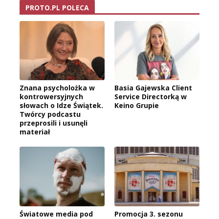
PROTO.PL POLECA
Znana psycholożka w
Basia Gajewska Client
kontrowersyjnych
Service Directorką w
słowach o Idze Świątek.
Keino Grupie
Twórcy podcastu
przeprosili i usunęli
materiał
Światowe media pod
Promocja 3. sezonu