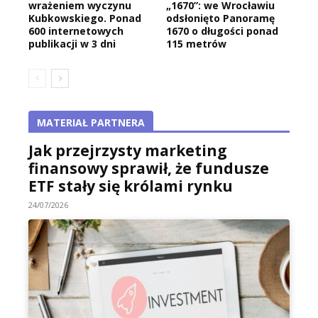
wrażeniem wyczynu
„1670”: we Wrocławiu
Kubkowskiego. Ponad
odsłonięto Panoramę
600 internetowych
1670 o długości ponad
publikacji w 3 dni
115 metrów
MATERIAŁ PARTNERA
Jak przejrzysty marketing
finansowy sprawił, że fundusze
ETF stały się królami rynku
24/07/2026