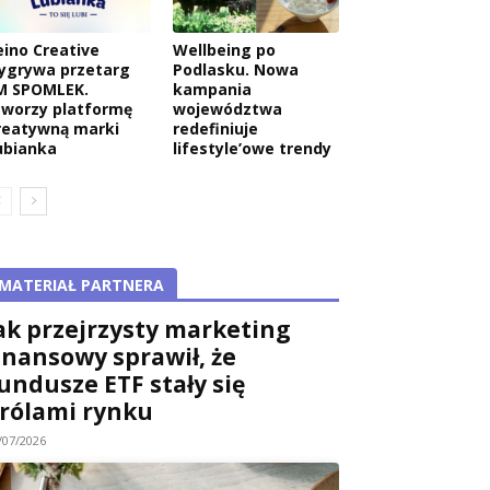
eino Creative
Wellbeing po
ygrywa przetarg
Podlasku. Nowa
M SPOMLEK.
kampania
tworzy platformę
województwa
reatywną marki
redefiniuje
ubianka
lifestyle’owe trendy
MATERIAŁ PARTNERA
ak przejrzysty marketing
inansowy sprawił, że
undusze ETF stały się
rólami rynku
/07/2026