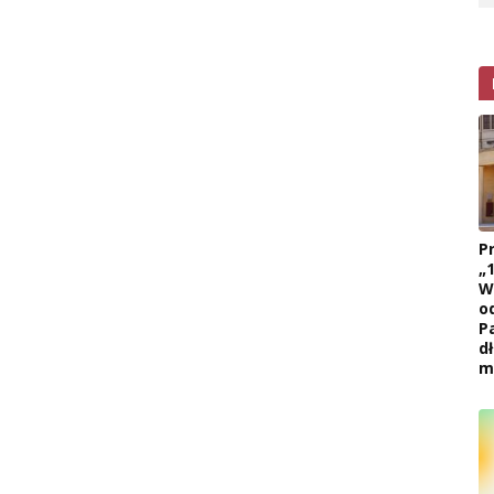
P
„
W
o
P
d
m