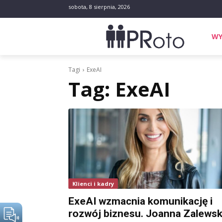
sobota, 8 sierpnia, 2026
WY
Tagi
ExeAI
Tag:
ExeAI
Klienci i kadry
ExeAI wzmacnia komunikację i
rozwój biznesu. Joanna Zalews