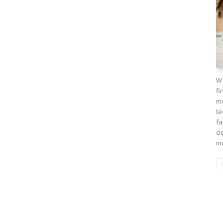
W 
fi
mo
te
fa
ci
in