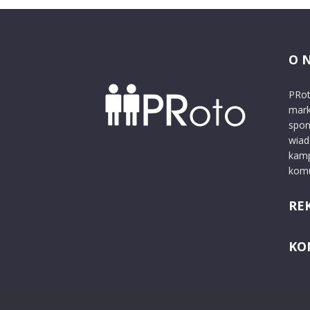
O 
PRot
mark
spon
wiad
kamp
komu
RE
KO