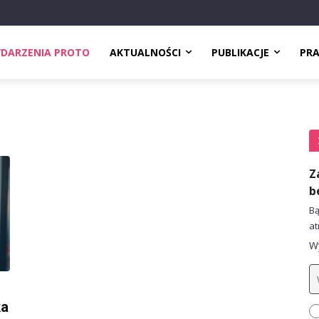
DARZENIA PROTO
AKTUALNOŚCI
PUBLIKACJE
PR
Z
b
Bą
at
Wy
ka