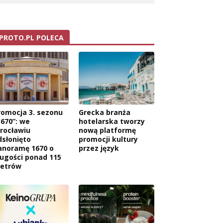
PROTO.PL POLECA
romocja 3. sezonu
Grecka branża
1670”: we
hotelarska tworzy
rocławiu
nową platformę
dsłonięto
promocji kultury
anoramę 1670 o
przez język
ługości ponad 115
etrów