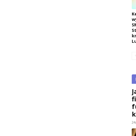
K
w
S
S
k
L
J
f
f
k
24