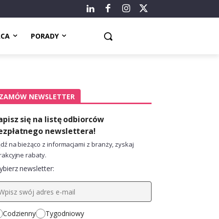
ACA
PORADY
ZAMÓW NEWSLETTER
apisz się na listę odbiorców
ezpłatnego newslettera!
dź na bieżąco z informacjami z branży, zyskaj
rakcyjne rabaty.
bierz newsletter:
Codzienny
Tygodniowy