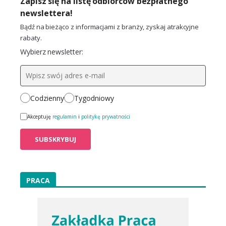
Zapisz się na listę odbiorców bezpłatnego
newslettera!
Bądź na bieżąco z informacjami z branży, zyskaj atrakcyjne
rabaty.
Wybierz newsletter:
Codzienny
Tygodniowy
Akceptuję
regulamin
i
politykę prywatności
PRACA