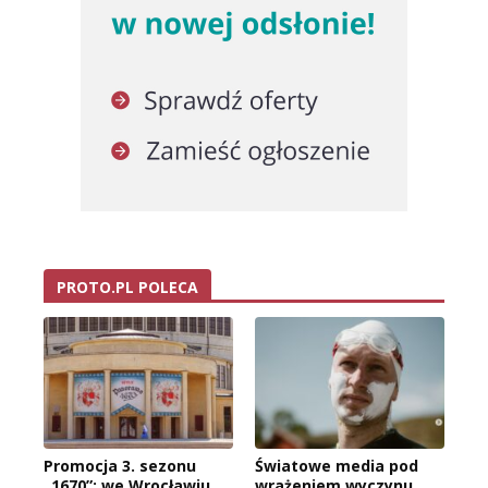
PROTO.PL POLECA
Promocja 3. sezonu
Światowe media pod
„1670”: we Wrocławiu
wrażeniem wyczynu