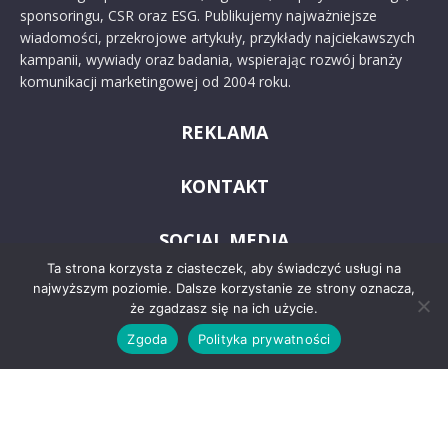
sponsoringu, CSR oraz ESG. Publikujemy najważniejsze
wiadomości, przekrojowe artykuły, przykłady najciekawszych
kampanii, wywiady oraz badania, wspierając rozwój branży
komunikacji marketingowej od 2004 roku.
REKLAMA
KONTAKT
SOCIAL MEDIA
Ta strona korzysta z ciasteczek, aby świadczyć usługi na
najwyższym poziomie. Dalsze korzystanie ze strony oznacza,
że zgadzasz się na ich użycie.
Zgoda
Polityka prywatności
© 2024 PRoto.pl
Kontakt
O nas
Reklama
Zastrzeżenia prawne