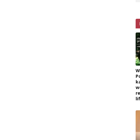
W
P
k
w
r
l