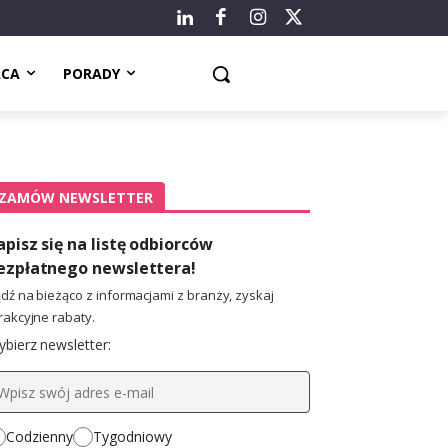
ACA
PORADY
ZAMÓW NEWSLETTER
apisz się na listę odbiorców
ezpłatnego newslettera!
dź na bieżąco z informacjami z branży, zyskaj
rakcyjne rabaty.
bierz newsletter:
Codzienny
Tygodniowy