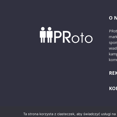
O 
PRot
mark
spon
wiad
kamp
komu
RE
KO
Ta strona korzysta z ciasteczek, aby świadczyć usługi na