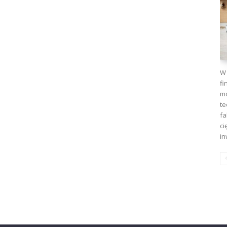
W 
fi
mo
te
fa
ci
in