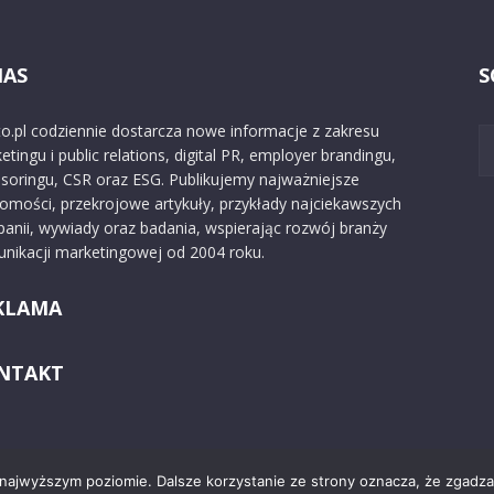
NAS
S
o.pl codziennie dostarcza nowe informacje z zakresu
etingu i public relations, digital PR, employer brandingu,
soringu, CSR oraz ESG. Publikujemy najważniejsze
omości, przekrojowe artykuły, przykłady najciekawszych
anii, wywiady oraz badania, wspierając rozwój branży
nikacji marketingowej od 2004 roku.
KLAMA
NTAKT
 najwyższym poziomie. Dalsze korzystanie ze strony oznacza, że zgadzas