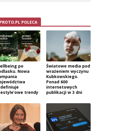
PROTO.PL POLECA
ellbeing po
Światowe media pod
odlasku. Nowa
wrażeniem wyczynu
ampania
Kubkowskiego.
ojewództwa
Ponad 600
edefiniuje
internetowych
ifestyle’owe trendy
publikacji w 3 dni