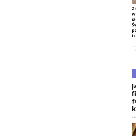
Z
w
s
Ś
p
i 
J
f
f
k
24