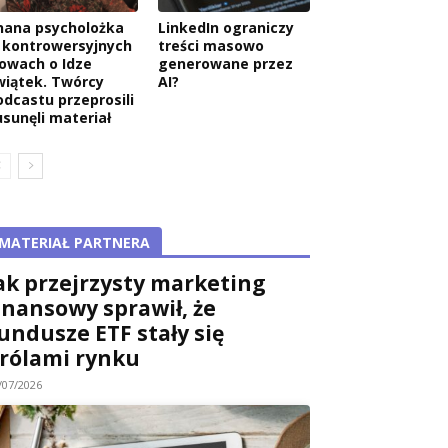
nana psycholożka
LinkedIn ograniczy
 kontrowersyjnych
treści masowo
łowach o Idze
generowane przez
wiątek. Twórcy
AI?
odcastu przeprosili
usunęli materiał
MATERIAŁ PARTNERA
ak przejrzysty marketing
inansowy sprawił, że
undusze ETF stały się
rólami rynku
/07/2026