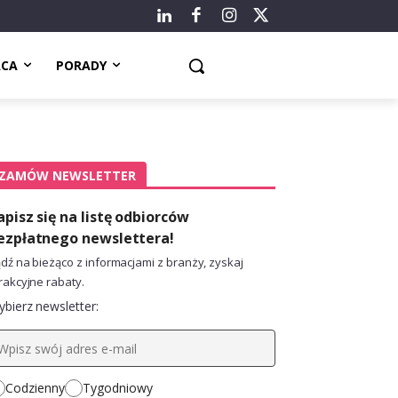
ACA
PORADY
ZAMÓW NEWSLETTER
apisz się na listę odbiorców
ezpłatnego newslettera!
dź na bieżąco z informacjami z branży, zyskaj
rakcyjne rabaty.
bierz newsletter:
Codzienny
Tygodniowy