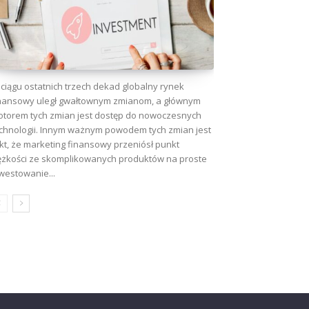
ciągu ostatnich trzech dekad globalny rynek
nansowy uległ gwałtownym zmianom, a głównym
torem tych zmian jest dostęp do nowoczesnych
chnologii. Innym ważnym powodem tych zmian jest
kt, że marketing finansowy przeniósł punkt
ężkości ze skomplikowanych produktów na proste
westowanie...