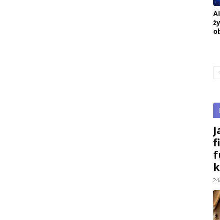
A
ż
o
J
f
f
k
24