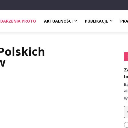
DARZENIA PROTO
AKTUALNOŚCI
PUBLIKACJE
PR
Polskich
w
Z
b
Bą
at
Wy