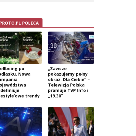
PROTO.PL POLECA
ellbeing po
„Zawsze
odlasku. Nowa
pokazujemy pełny
ampania
obraz. Dla Ciebie” –
ojewództwa
Telewizja Polska
edefiniuje
promuje TVP Info i
ifestyle’owe trendy
„19.30”