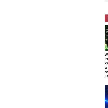
W
P
k
w
r
l