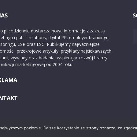
NAS
S
o.pl codziennie dostarcza nowe informacje z zakresu
etingu i public relations, digital PR, employer brandingu,
soringu, CSR oraz ESG. Publikujemy najważniejsze
omości, przekrojowe artykuły, przykłady najciekawszych
anii, wywiady oraz badania, wspierając rozwój branży
nikacji marketingowej od 2004 roku.
KLAMA
NTAKT
 najwyższym poziomie. Dalsze korzystanie ze strony oznacza, że zgadzas
Kontakt
O nas
Reklama
Zast