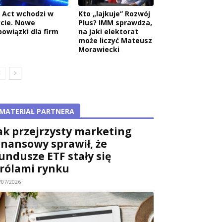
I Act wchodzi w
Kto „lajkuje” Rozwój
ycie. Nowe
Plus? IMM sprawdza,
bowiązki dla firm
na jaki elektorat
może liczyć Mateusz
Morawiecki
MATERIAŁ PARTNERA
ak przejrzysty marketing
inansowy sprawił, że
undusze ETF stały się
rólami rynku
/07/2026