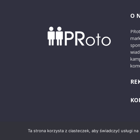
O 
PRot
mark
spon
wiad
kamp
komu
RE
KO
Ta strona korzysta z ciasteczek, aby świadczyć usługi na
© 2024 PRoto.pl