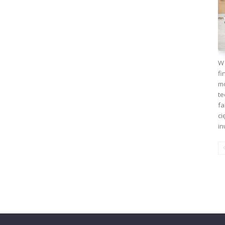
W 
fi
mo
te
fa
ci
in