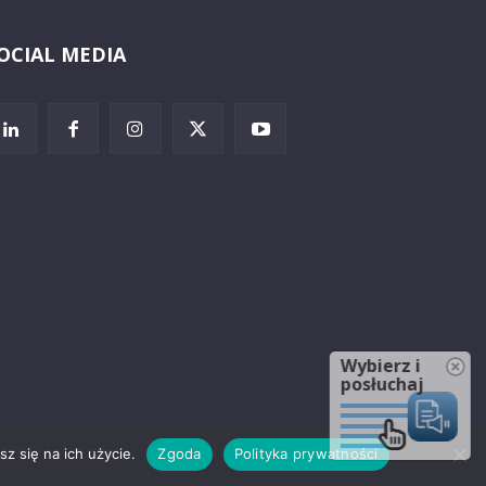
OCIAL MEDIA
Wybierz i
posłuchaj
z się na ich użycie.
Zgoda
Polityka prywatności
rzeżenia prawne