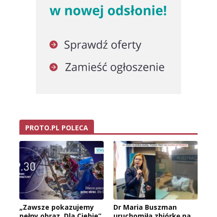
PROTO.PL POLECA
„Zawsze pokazujemy
Dr Maria Buszman
pełny obraz. Dla Ciebie”
uruchomiła zbiórkę na