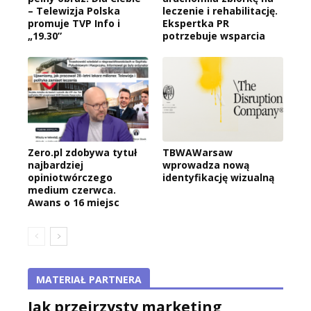
– Telewizja Polska
leczenie i rehabilitację.
promuje TVP Info i
Ekspertka PR
„19.30”
potrzebuje wsparcia
Zero.pl zdobywa tytuł
TBWAWarsaw
najbardziej
wprowadza nową
opiniotwórczego
identyfikację wizualną
medium czerwca.
Awans o 16 miejsc
MATERIAŁ PARTNERA
Jak przejrzysty marketing