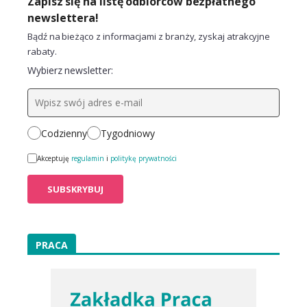
Zapisz się na listę odbiorców bezpłatnego
newslettera!
Bądź na bieżąco z informacjami z branży, zyskaj atrakcyjne
rabaty.
Wybierz newsletter:
Codzienny
Tygodniowy
Akceptuję
regulamin
i
politykę prywatności
PRACA