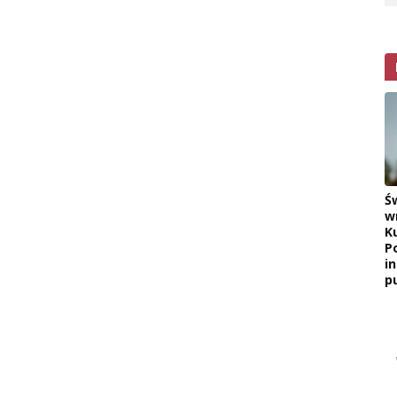
Ś
w
K
P
i
pu