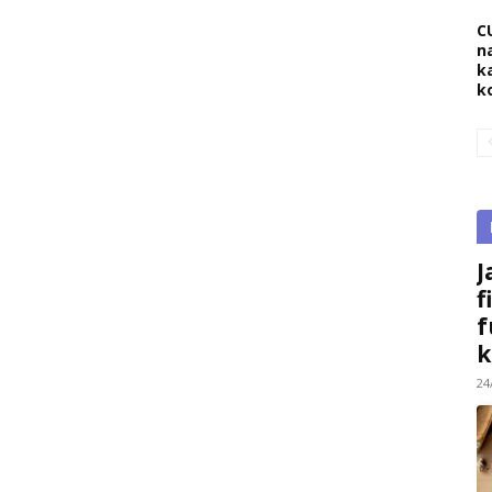
C
na
k
k
J
f
f
k
24