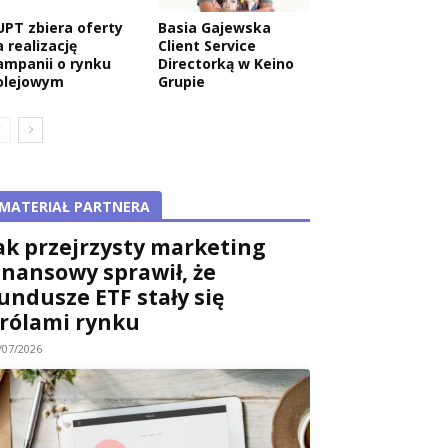
UPT zbiera oferty
Basia Gajewska
 realizację
Client Service
ampanii o rynku
Directorką w Keino
olejowym
Grupie
MATERIAŁ PARTNERA
ak przejrzysty marketing
inansowy sprawił, że
undusze ETF stały się
rólami rynku
/07/2026