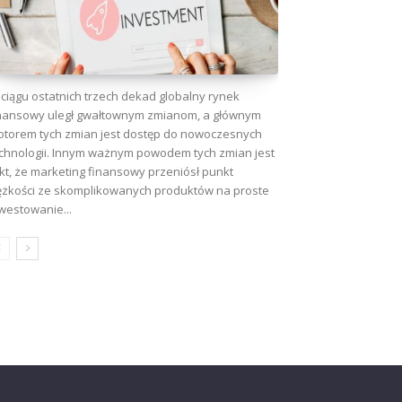
ciągu ostatnich trzech dekad globalny rynek
nansowy uległ gwałtownym zmianom, a głównym
torem tych zmian jest dostęp do nowoczesnych
chnologii. Innym ważnym powodem tych zmian jest
kt, że marketing finansowy przeniósł punkt
ężkości ze skomplikowanych produktów na proste
westowanie...