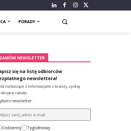
ACA
PORADY
ZAMÓW NEWSLETTER
apisz się na listę odbiorców
ezpłatnego newslettera!
dź na bieżąco z informacjami z branży, zyskaj
rakcyjne rabaty.
bierz newsletter:
Codzienny
Tygodniowy