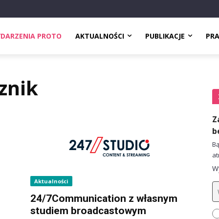
DARZENIA PROTO
AKTUALNOŚCI
PUBLIKACJE
PR
znik
Z
b
Bą
at
Wy
Aktualności
24/7Communication z własnym
studiem broadcastowym