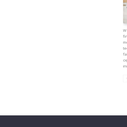
W 
fi
mo
te
fa
ci
in