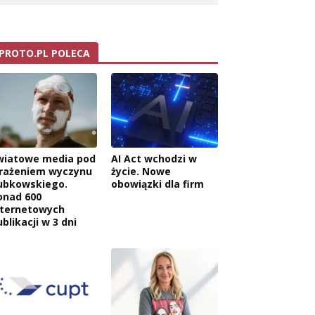
PROTO.PL POLECA
wiatowe media pod
AI Act wchodzi w
rażeniem wyczynu
życie. Nowe
ubkowskiego.
obowiązki dla firm
onad 600
nternetowych
blikacji w 3 dni