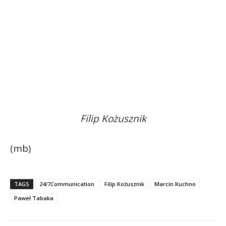
Filip Kożusznik
(mb)
TAGS
24/7Communication
Filip Kożusznik
Marcin Kuchno
Paweł Tabaka