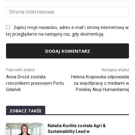
St
Int
Zapisz moje nazwisko, adres e-mail i stronę internetową w
tej przeglądarce na następny raz, gdy skomentuję.
Alternative:
Poprzedni artykuł
Następny artykuł
Anna Drozd została
Helena Krajewska odpowiada
rzecznikiem prasowym Portu
za współpracę z mediami w
Gdańsk
Polskiej Akcji Humanitarnej
ZOBACZ TAKŻE
Natalia Kuchta została Agri &
Sustainability Lead w