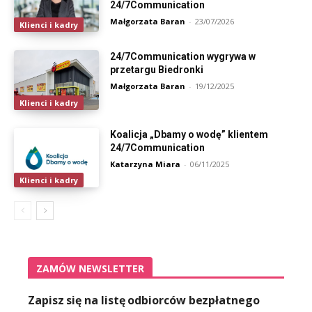
24/7Communication
Małgorzata Baran
-
23/07/2026
Klienci i kadry
24/7Communication wygrywa w
przetargu Biedronki
Małgorzata Baran
-
19/12/2025
Klienci i kadry
Koalicja „Dbamy o wodę” klientem
24/7Communication
Katarzyna Miara
-
06/11/2025
Klienci i kadry
ZAMÓW NEWSLETTER
Zapisz się na listę odbiorców bezpłatnego