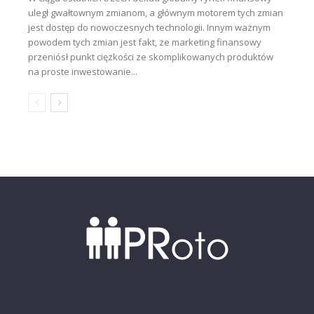
uległ gwałtownym zmianom, a głównym motorem tych zmian
jest dostęp do nowoczesnych technologii. Innym ważnym
powodem tych zmian jest fakt, że marketing finansowy
przeniósł punkt ciężkości ze skomplikowanych produktów
na proste inwestowanie...