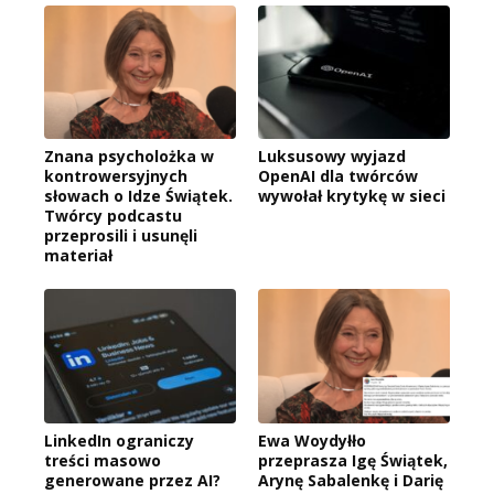
Znana psycholożka w
Luksusowy wyjazd
kontrowersyjnych
OpenAI dla twórców
słowach o Idze Świątek.
wywołał krytykę w sieci
Twórcy podcastu
przeprosili i usunęli
materiał
LinkedIn ograniczy
Ewa Woydyłło
treści masowo
przeprasza Igę Świątek,
generowane przez AI?
Arynę Sabalenkę i Darię