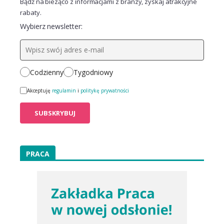
Bądź na bieżąco z informacjami z branży, zyskaj atrakcyjne
rabaty.
Wybierz newsletter:
Codzienny
Tygodniowy
Akceptuję
regulamin
i
politykę prywatności
PRACA